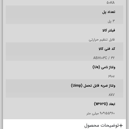
50KA
تعداد پل
3 پل
فیلتر کالا
قابل تنظیم حرارتی
کد فنی کالا
ABH103C / 32
ولتاژ نامی (Ue)
690v
ولتاژ ضربه قابل تحمل (Uimp)
8kV
ابعاد (W*H*D)
60*155*90 میلی متر
توضیحات محصول