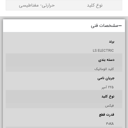
نوع کلید
حرارتی- مغناطیسی
مشخصات فنی
برند
LS ELECTRIC
دسته بندی
کلید اتوماتیک
جریان نامی
225 آمپر
نوع کلید
فیکس
قدرت قطع
30KA