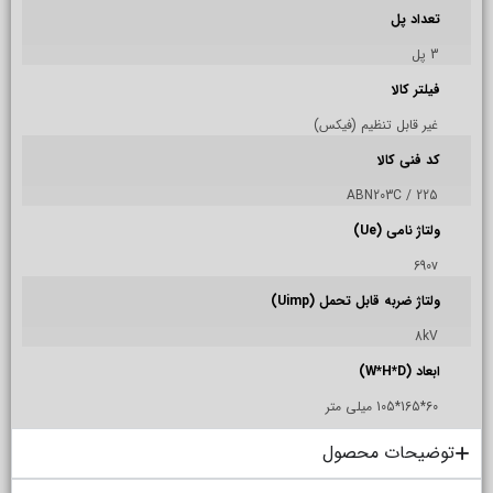
تعداد پل
3 پل
فیلتر کالا
غیر قابل تنظیم (فیکس)
کد فنی کالا
ABN203C / 225
ولتاژ نامی (Ue)
690v
ولتاژ ضربه قابل تحمل (Uimp)
8kV
ابعاد (W*H*D)
60*165*105 میلی متر
توضیحات محصول