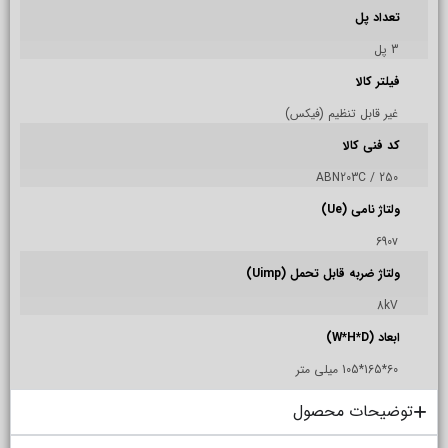
تعداد پل
3 پل
فیلتر کالا
غیر قابل تنظیم (فیکس)
کد فنی کالا
ABN203C / 250
ولتاژ نامی (Ue)
690v
ولتاژ ضربه قابل تحمل (Uimp)
8kV
ابعاد (W*H*D)
60*165*105 میلی متر
توضیحات محصول