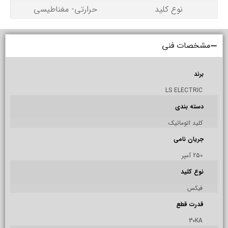
نوع کلید
حرارتی- مغناطیسی
مشخصات فنی
برند
LS ELECTRIC
دسته بندی
کلید اتوماتیک
جریان نامی
250 آمپر
نوع کلید
فیکس
قدرت قطع
30KA