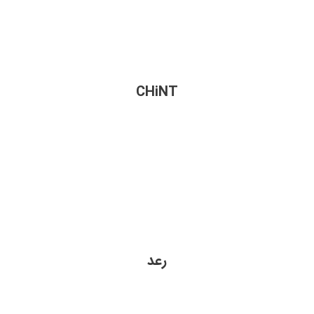
CHiNT
رعد