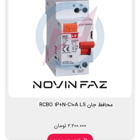
محافظ جان RCBO 1P+N-C10A LS
2.200.000
تومان