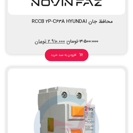
محافظ جان RCCB 2P-C63A HYUNDAI
3.500.000
تومان
2.910.000
تومان
افزودن به سبد خرید