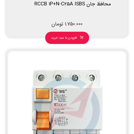
محافظ جان RCCB 1P+N-C25A ISBS
1.750.000
تومان
افزودن به سبد خرید