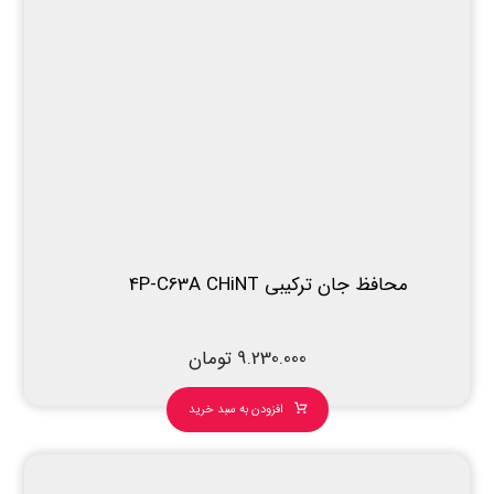
محافظ جان ترکیبی 4P-C63A CHiNT
9.230.000
تومان
افزودن به سبد خرید