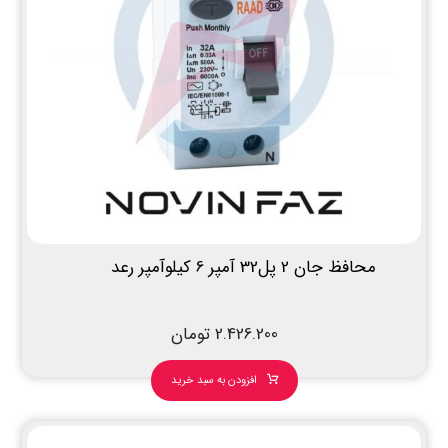
محافظ جان 2 پل32 آمپر 6 کیلوآمپر رعد
2.426.200
تومان
افزودن به سبد خرید