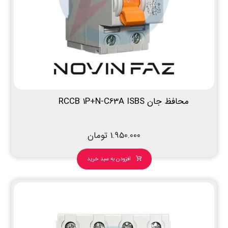
محافظ جان RCCB 1P+N-C63A ISBS
1.950.000
تومان
افزودن به سبد خرید