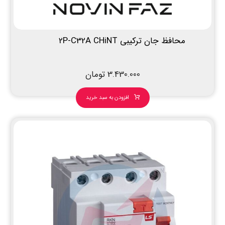
محافظ جان ترکیبی 2P-C32A CHiNT
3.430.000
تومان
افزودن به سبد خرید