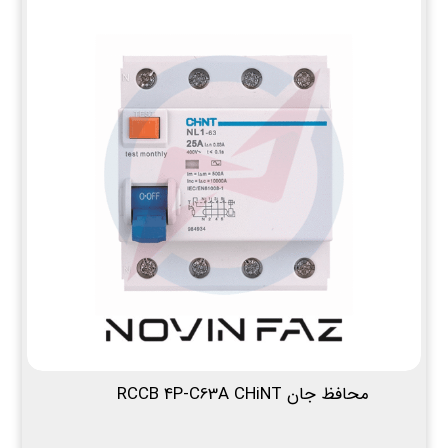
محافظ جان RCCB 4P-C63A CHiNT