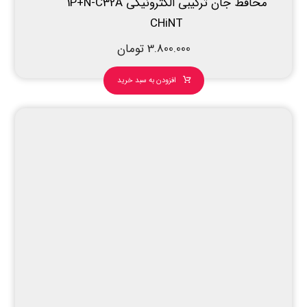
محافظ جان ترکیبی الکترونیکی 1P+N-C32A
CHiNT
3.800.000
تومان
افزودن به سبد خرید