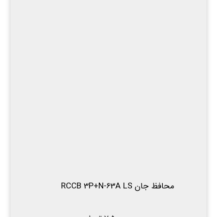
محافظ جان RCCB 3P+N-63A LS