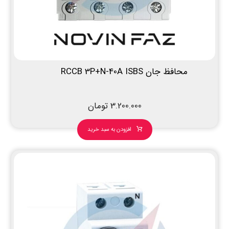
محافظ جان RCCB 3P+N-40A ISBS
3.200.000
تومان
افزودن به سبد خرید