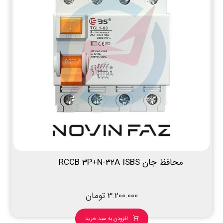
محافظ جان RCCB 3P+N-32A ISBS
3.200.000
تومان
افزودن به سبد خرید