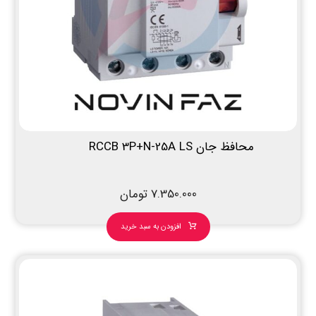
محافظ جان RCCB 3P+N-25A LS
7.350.000
تومان
افزودن به سبد خرید