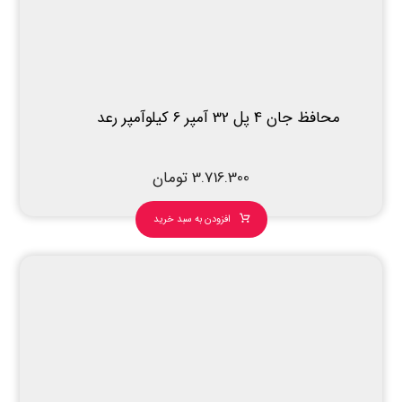
محافظ جان 4 پل 32 آمپر 6 کیلوآمپر رعد
3.716.300
تومان
افزودن به سبد خرید