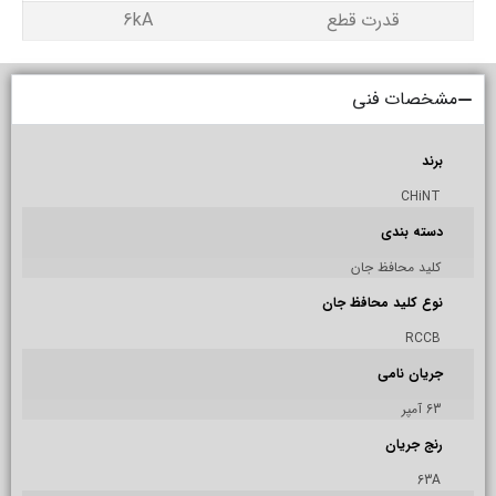
قدرت قطع
6kA
مشخصات فنی
برند
CHiNT
دسته بندی
کلید محافظ جان
نوع کلید محافظ جان
RCCB
جریان نامی
63 آمپر
رنج جریان
63A