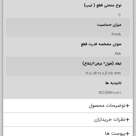
نوع منحنی قطع ( تیپ)
C
میزان حساسیت
30mA
عنوان مشخصه قدرت قطع
6kA
ابعاد (طول* عرض*ارتفاع)
H:80,W:71.8,D:75 mm
تائیدیه ها
IEC/EN61008-1
توضیحات محصول
نظرات خریداران
پیوست ها