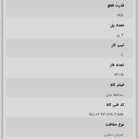
قدرت قطع
6KA
تعداد پل
4 پل
تیپ کار
C
تعداد فاز
3P+N
فیلتر کالا
محافظ جان
کد فنی کالا
NL1-63 4P 63A 30MA
نوع حفاظت
جریان نشتی