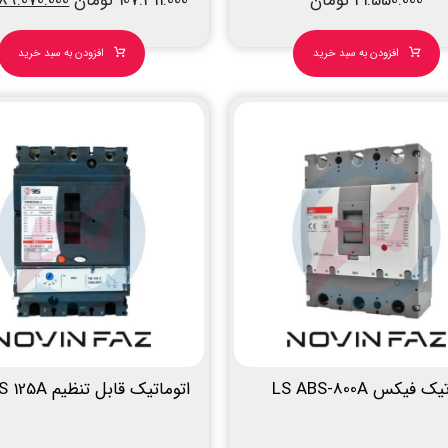
21.550.000
تومان
107.311.000
تومان
89.070.000
افزودن به سبد خرید
افزودن به سبد خرید
 فیکس LS ABS-800A
اتوماتیک قابل تنظیم ISBS 125A