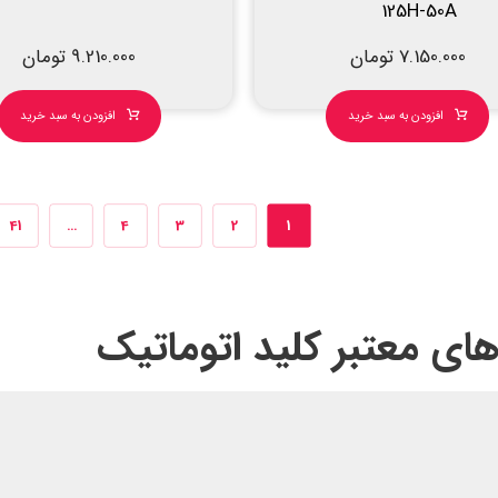
125H-50A
7.150.000
تومان
9.210.000
تومان
افزودن به سبد خرید
افزودن به سبد خرید
41
…
4
3
2
1
های معتبر کلید اتوماتیک