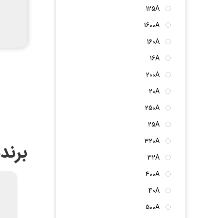
125A
1600A
160A
16A
200A
20A
250A
25A
320A
برند
32A
400A
40A
500A