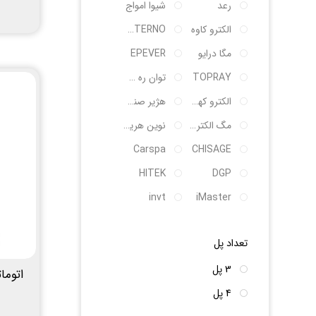
رعد
شیوا امواج
الکترو کاوه
SANTERNO
مگا درایو
EPEVER
TOPRAY
توان ره صنعت
الکترو کهربای شکوه
هژیر صنعت
مگ الکتریک
نوین هریس پویا
Carspa
CHISAGE
HITEK
DGP
invt
iMaster
تعداد پل
3 پل
اتوماتیک
4 پل