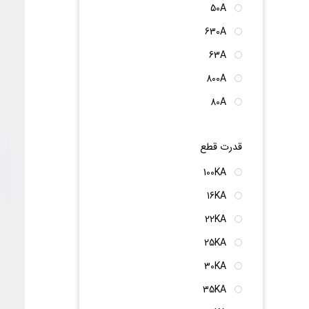
50A
630A
63A
800A
80A
قدرت قطع
100KA
16KA
22KA
25KA
30KA
35KA