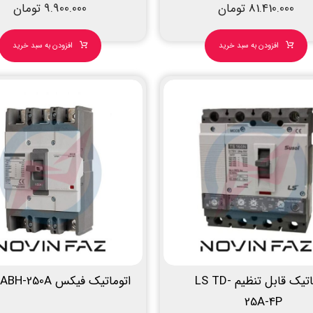
81.410.000
تومان
9.900.000
تومان
افزودن به سبد خرید
افزودن به سبد خرید
اتوماتیک قابل تنظیم LS TD-
اتوماتیک فیکس LS ABH-250A
25A-4P