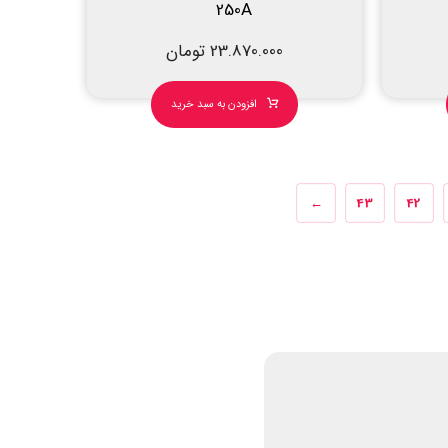
250A
23.870.000
تومان
افزودن به سبد خرید
←
43
42