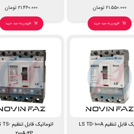
21.550.000
تومان
21.460.000
تومان
افزودن به سبد خرید
افزودن به سبد خرید
قابل تنظیم LS TD-100A
اتوماتیک قابل تنظیم
200A-4P