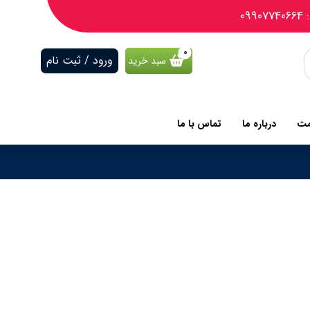
09
ورود / ثبت نام
سبد خرید
مت
درباره ما
تماس با ما