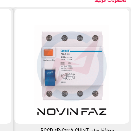
محصولات مرتبط
محافظ جان RCCB 4P-C63A CHiNT