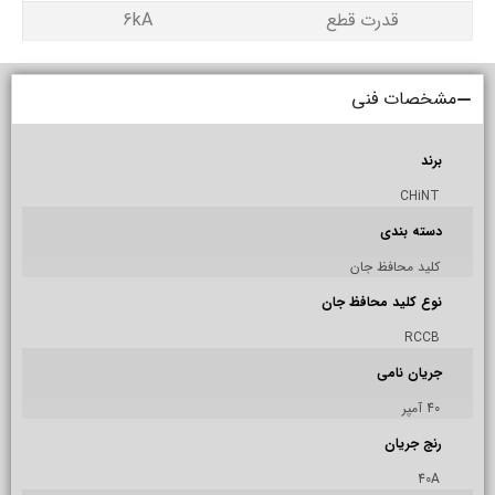
قدرت قطع
6kA
مشخصات فنی
برند
CHiNT
دسته بندی
کلید محافظ جان
نوع کلید محافظ جان
RCCB
جریان نامی
40 آمپر
رنج جریان
40A