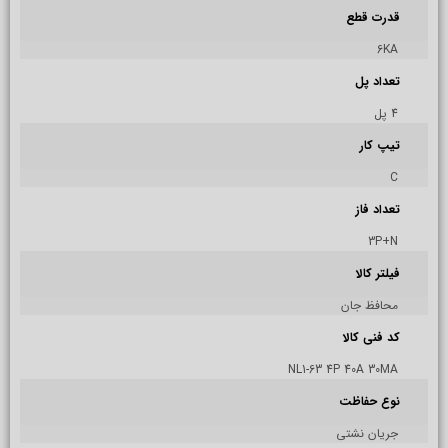
قدرت قطع
6KA
تعداد پل
4 پل
تیپ کار
C
تعداد فاز
3P+N
فیلتر کالا
محافظ جان
کد فنی کالا
NL1-63 4P 40A 30MA
نوع حفاظت
جریان نشتی