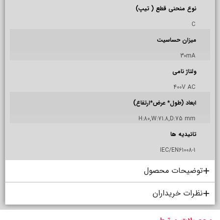
نوع منحنی قطع ( تیپ)
C
میزان حساسیت
30mA
ولتاژ نامی
400V AC
ابعاد (طول* عرض*ارتفاع)
H:80,W:71.8,D:75 mm
تائیدیه ها
IEC/EN61008-1
توضیحات محصول
نظرات خریداران