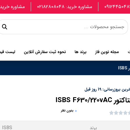
مشاوره خرید: ۰۲۱۸۲۸۰۸۰۴۸
مشاوره خرید: 907740664
ت
مجله نوین فاز
برند ها
نحوه ثبت سفارش آنلاین
لیست قی
IS
ین بروزرسانی: 19 روز قبل
ور ISBS F630/220vAC
بدون نظر
برند
ISBS