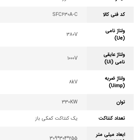
کد فنی کالا
SFC630A-C
ولتاژ نامی
380V
(Ue)
ولتاژ عایقی
1000V
نامی (Ui)
ولتاژ ضربه
8kV
(Uimp)
توان
330KW
تعداد کنتاکت
یک کنتاکت کمکی باز
ابعاد میلی متر
255*304*309