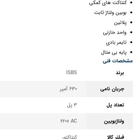
کنتاکت های کمکی
بوبین ولتاژ ثابت
پلاتین
واحد خازنی
تایمر بادی
پایه بی متال
مشخصات فنی
برند
ISBS
جریان نامی
630 آمپر
تعداد پل
3 پل
ولتاژبویین
220v AC
فیلتر کالا
کنتاکتور