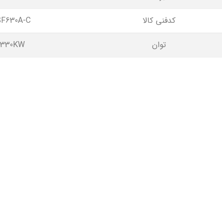
کدفنی کالا
SF630A-C
توان
330KW