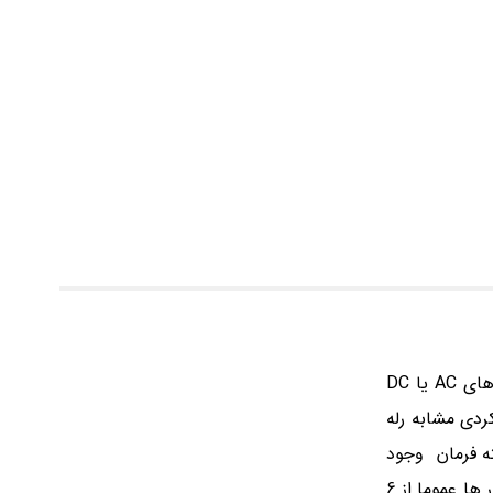
از جمله تجهیزات مهم برای عملیات قطع و وصل در تابلو های برق، کنتاکتور می باشد. این تجهیز با تحریک بوبین داخلی از طریق ولتاژ های AC یا DC
ردی مشابه رله
ته فرمان وجود
دارد که می توان از آنها برای بخش فرمان تابلو برق استفاده کرد. کنتاکتور ها در آمپر ها و ولتاژ های مختلف ساخته می شود. آمپر کنتاکتور ها عموما از 6