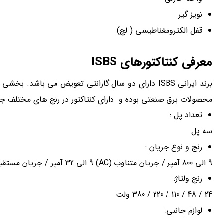
نویز گیر
قفل الکترومغناطیسی ( لچ)
معرفی کنتاکتورهای
ISBS
برند ایرانی ISBS دارای دو سال گارانتی تعویض می باش
محصولات برق صنعتی بوده و دارای کنتاکتور در رنج های مختلف جریانی و ولتاژ
تعداد پل :
سه پل
رنج و نوع جریان :
9 الی 800 آمپر / جریان متناوب (AC) 9 الی 32 آمپر / جریان مستقیم (DC)
رنج ولتاژ:
24 / 48 / 110 / 220 / 380 ولت
لوازم جانبی: