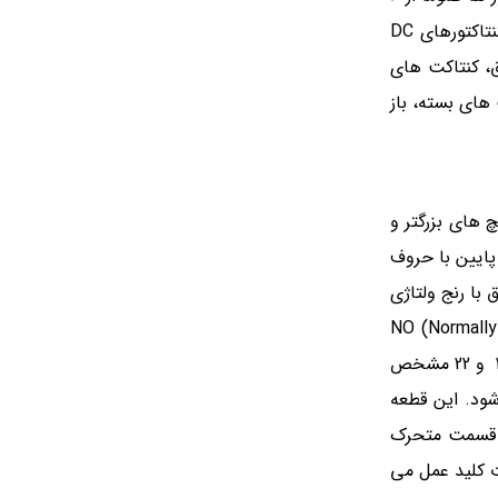
آمپر شروع شده و تا 800 آمپر تولید می شوند. ولتاژ کنتاکتور ها نیز از 24 تا 400 ولت متغیر است. بوبین ها قابل تعویض اند. البته ابعاد کنتاکتورهای DC
دون برق، کنتاکت های
های بسته، باز
 های بزرگتر و
یچ های بزرگ بالا با حروف R1,S1,T1 و پیچ های بزرگ پایین با حروف
تاکتور مطابق با رنج ولتاژی
نبی برای کنتاکت ها می باشد که در کنار آنها حروف NC (Normally Close) و NO (Normally Open)
نوشته شده است. اعداد دو رقمی کنار کنتاکت های کمکی نیز برای مشخص کردن ورودی و خروجی هر کنتاکت به کار می رود. برای مثال 21 و 22 مشخص
شود. این قطعه
ا، قسمت متحرک
 کلید عمل می