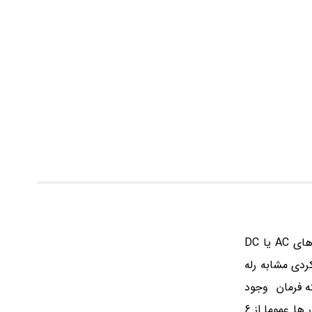
از جمله تجهیزات مهم برای عملیات قطع و وصل در تابلو های برق، کنتاکتور می باشد. این تجهیز با تحریک بوبین داخلی از طریق ولتاژ های AC یا DC
ردی مشابه رله
ته فرمان وجود
دارد که می توان از آنها برای بخش فرمان تابلو برق استفاده کرد. کنتاکتور ها در آمپر ها و ولتاژ های مختلف ساخته می شود. آمپر کنتاکتور ها عموما از 6