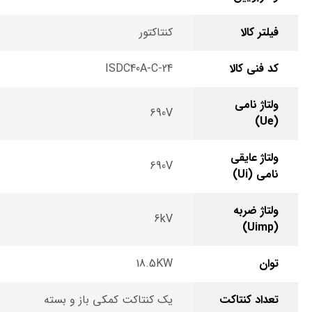
فیلتر کالا
کنتاکتور
کد فنی کالا
ISDC40A-C-24
ولتاژ نامی
690V
(Ue)
ولتاژ عایقی
690V
نامی (Ui)
ولتاژ ضربه
6kV
(Uimp)
توان
18.5KW
تعداد کنتاکت
یک کنتاکت کمکی باز و بسته