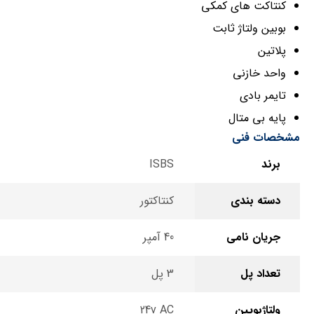
کنتاکت های کمکی
بوبین ولتاژ ثابت
پلاتین
واحد خازنی
تایمر بادی
پایه بی متال
مشخصات فنی
برند
ISBS
دسته بندی
کنتاکتور
جریان نامی
40 آمپر
تعداد پل
3 پل
ولتاژبویین
24v AC