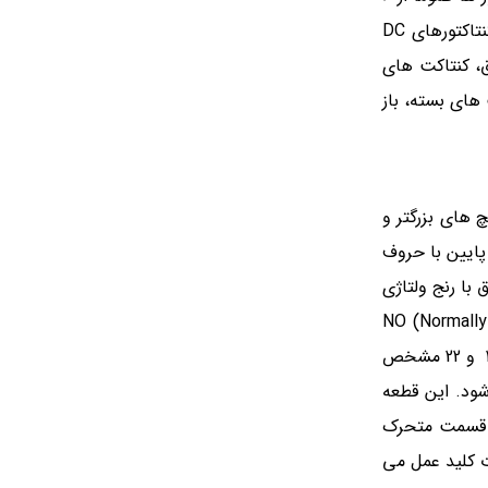
آمپر شروع شده و تا 800 آمپر تولید می شوند. ولتاژ کنتاکتور ها نیز از 24 تا 400 ولت متغیر است. بوبین ها قابل تعویض اند. البته ابعاد کنتاکتورهای DC
دون برق، کنتاکت های
های بسته، باز
 های بزرگتر و
یچ های بزرگ بالا با حروف R1,S1,T1 و پیچ های بزرگ پایین با حروف
تاکتور مطابق با رنج ولتاژی
نبی برای کنتاکت ها می باشد که در کنار آنها حروف NC (Normally Close) و NO (Normally Open)
نوشته شده است. اعداد دو رقمی کنار کنتاکت های کمکی نیز برای مشخص کردن ورودی و خروجی هر کنتاکت به کار می رود. برای مثال 21 و 22 مشخص
شود. این قطعه
ا، قسمت متحرک
 کلید عمل می