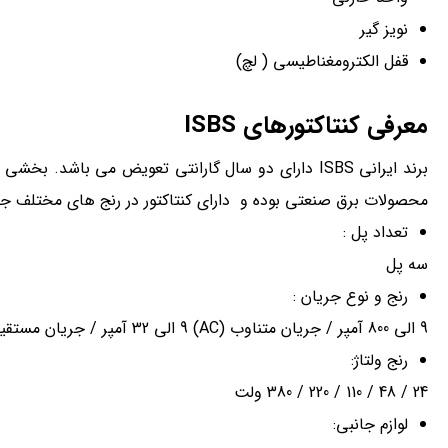
نویز گیر
قفل الکترومغناطیسی ( لچ)
معرفی کنتاکتورهای
ISBS
برند ایرانی ISBS دارای دو سال گارانتی تعویض می باش
محصولات برق صنعتی بوده و دارای کنتاکتور در رنج های مختلف جریانی و ولتاژ
تعداد پل :
سه پل
رنج و نوع جریان :
9 الی 800 آمپر / جریان متناوب (AC) 9 الی 32 آمپر / جریان مستقیم (DC)
رنج ولتاژ:
24 / 48 / 110 / 220 / 380 ولت
لوازم جانبی: