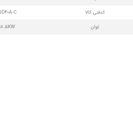
کدفنی کالا
SD40A-C
توان
18.5KW