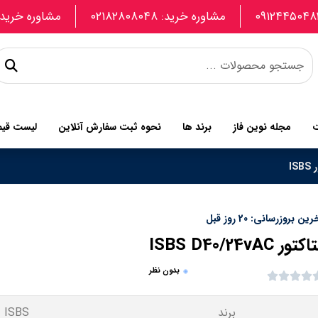
مشاوره خرید: ۰۲۱۸۲۸۰۸۰۴۸
مشاوره خرید: 907740664
ت
مجله نوین فاز
برند ها
نحوه ثبت سفارش آنلاین
لیست قی
IS
ین بروزرسانی: 20 روز قبل
ور ISBS D40/24vAC
بدون نظر
برند
ISBS