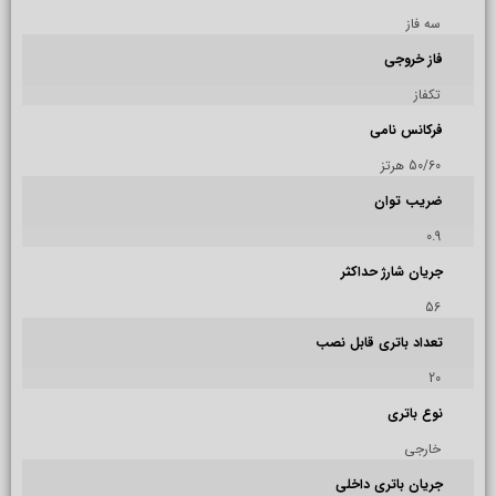
سه فاز
فاز خروجی
تکفاز
فرکانس نامی
50/60 هرتز
ضریب توان
0.9
جریان شارژ حداکثر
56
تعداد باتری قابل نصب
20
نوع باتری
خارجی
جریان باتری داخلی