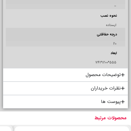
–
نحوه نصب
ایستاده
درجه حفاظتی
20
ابعاد
555*1200*741
توضیحات محصول
نظرات خریداران
پیوست ها
محصولات مرتبط