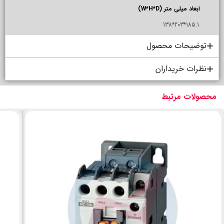
ابعاد میلی متر (W*H*D)
185.1*203*138
توضیحات محصول
نظرات خریداران
محصولات مرتبط