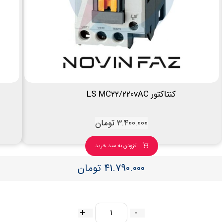
کنتاکتور LS MC22/220vAC
3.400.000
تومان
افزودن به سبد خرید
41.790.000
تومان
+
-