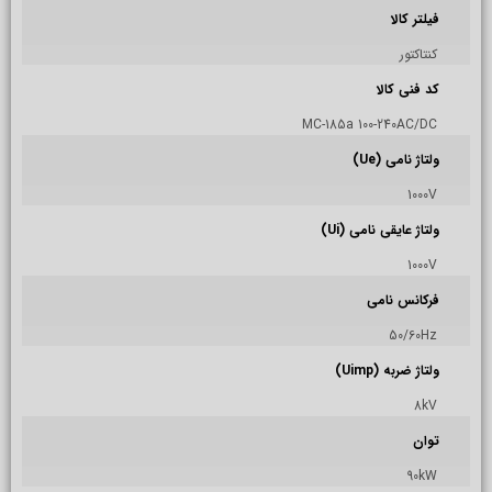
فیلتر کالا
کنتاکتور
کد فنی کالا
MC-185a 100-240AC/DC
ولتاژ نامی (Ue)
1000V
ولتاژ عایقی نامی (Ui)
1000V
فرکانس نامی
50/60Hz
ولتاژ ضربه (Uimp)
8kV
توان
90kW