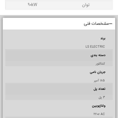
توان
90kW
مشخصات فنی
برند
LS ELECTRIC
دسته بندی
کنتاکتور
جریان نامی
185 آمپر
تعداد پل
3 پل
ولتاژبویین
220v AC