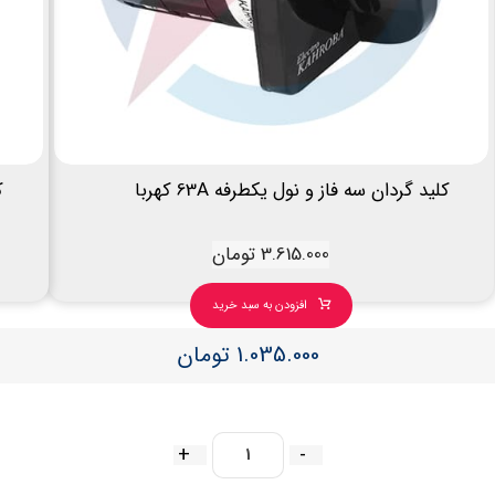
کلید گردان سه فاز و نول یکطرفه 63A کهربا
ک
3.615.000
تومان
افزودن به سبد خرید
1.035.000
تومان
+
-