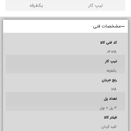
تیپ کار
یکطرفه
مشخصات فنی
کد فنی کالا
04-16A
تیپ کار
يكطرفه
رنج جریان
16A
تعداد پل
3 پل + نول
فیلتر کالا
کلید گردان