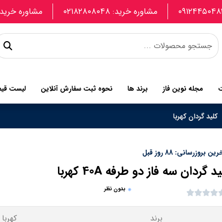
مشاوره خرید: ۰۲۱۸۲۸۰۸۰۴۸
مشاوره خرید: 907740664
ت
مجله نوین فاز
برند ها
نحوه ثبت سفارش آنلاین
لیست قی
کلید گردان کهربا
ین بروزرسانی: 88 روز قبل
د گردان سه فاز دو طرفه 40A کهربا
بدون نظر
برند
کهربا