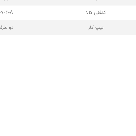
کدفنی کالا
07-40A
تیپ کار
دو طرفه