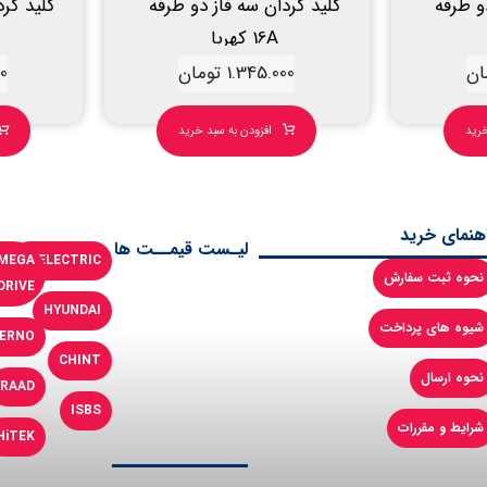
و طرفه
کلید گردان سه فاز دو طرفه
کلید گرد
16A کهربا
ان
1.345.000
تومان
0
خرید
افزودن به سبد خرید
اهنمای خرید
لیـست قیمــت ها
MEGA
LSELECTRIC
نحوه ثبت سفارش
DRIVE
HYUNDAI
شیوه های پرداخت
ERNO
CHINT
نحوه ارسال
RAAD
ISBS
شرایط و مقررات
HiTEK