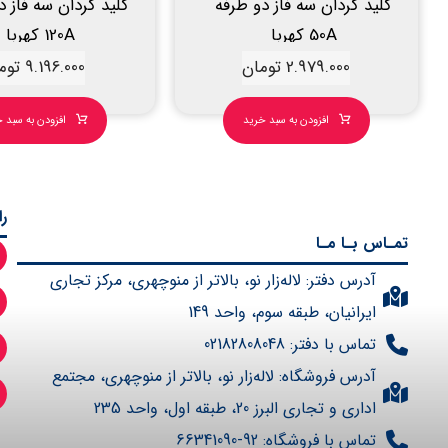
کلید گردان سه فاز دو طرفه
کلید گردان سه فاز د
50A کهربا
120A کهربا
2.979.000
تومان
9.196.000
توم
افزودن به سبد خرید
افزودن به سبد 
ر
تمـاس بـا مـا
آدرس دفتر: لاله‌زار نو، بالاتر از منوچهری، مرکز تجاری
ایرانیان، طبقه سوم، واحد 149
تماس با دفتر: 02182808048
آدرس فروشگاه: لاله‌زار نو، بالاتر از منوچهری، مجتمع
اداری و تجاری البرز 20، طبقه اول، واحد 235
تماس با فروشگاه: 92-66341090