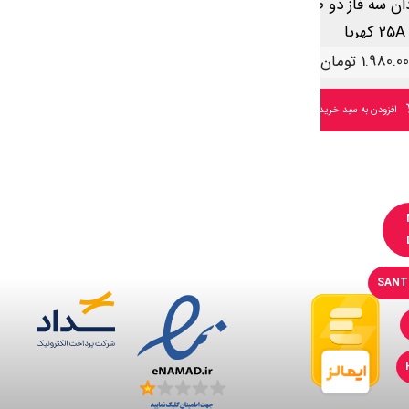
ان سه فاز دو طرفه
کلید گردان سه فاز دو طرفه
25A کهربا
63A کهربا
1.980.00
تومان
4.964.000
تومان
افزودن به سبد خرید
افزودن به سبد خرید
SANT