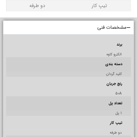
تیپ کار
دو طرفه
مشخصات فنی
برند
الکترو کاوه
دسته بندی
کلید گردان
رنج جریان
50A
تعداد پل
1 پل
تیپ کار
دو طرفه