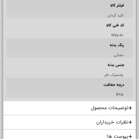
فیلتر کالا
کلید گردان
کد فنی کالا
May-50
رنگ بدنه
مشکی
جنس بدنه
پلاستيک, فلز
درجه حفاظت
IP65
توضیحات محصول
نظرات خریداران
پیوست ها