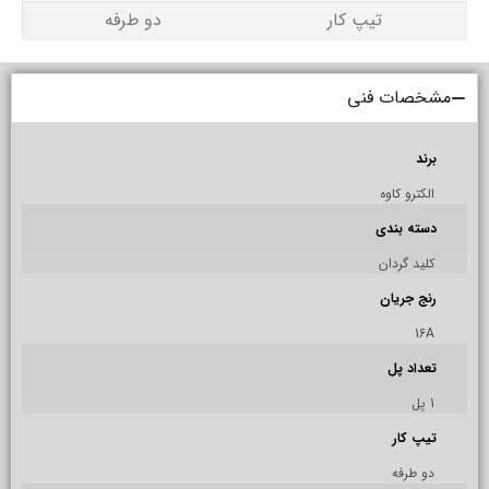
تیپ کار
دو طرفه
مشخصات فنی
برند
الکترو کاوه
دسته بندی
کلید گردان
رنج جریان
16A
تعداد پل
1 پل
تیپ کار
دو طرفه