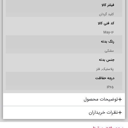
فیلتر کالا
کلید گردان
کد فنی کالا
16-May
رنگ بدنه
مشکی
جنس بدنه
پلاستيک, فلز
درجه حفاظت
IP65
توضیحات محصول
نظرات خریداران