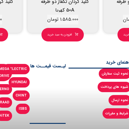
و طرفه
کلید گردان تکفاز دو طرفه
کلید گر
50A کهربا
ان
1.585.000
تومان
00
خرید
افزودن به سبد خرید
اهنمای خرید
لیـست قیمــت ها
MEGA
LSELECTRIC
نحوه ثبت سفارش
DRIVE
HYUNDAI
شیوه های پرداخت
ERNO
CHINT
نحوه ارسال
RAAD
ISBS
شرایط و مقررات
HiTEK