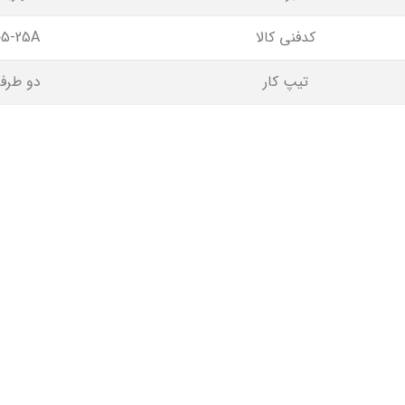
کدفنی کالا
05-25A
تیپ کار
دو طرفه