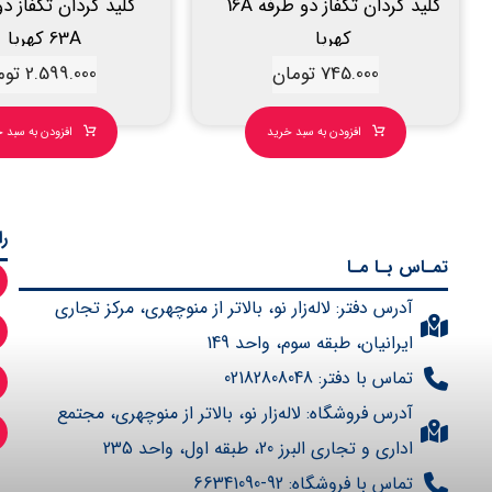
کلید گردان تکفاز دو طرفه 16A
کلید گردان تکفاز د
کهربا
63A کهربا
745.000
تومان
2.599.000
توم
افزودن به سبد خرید
افزودن به سبد 
ر
تمـاس بـا مـا
آدرس دفتر: لاله‌زار نو، بالاتر از منوچهری، مرکز تجاری
ایرانیان، طبقه سوم، واحد 149
تماس با دفتر: 02182808048
آدرس فروشگاه: لاله‌زار نو، بالاتر از منوچهری، مجتمع
اداری و تجاری البرز 20، طبقه اول، واحد 235
تماس با فروشگاه: 92-66341090