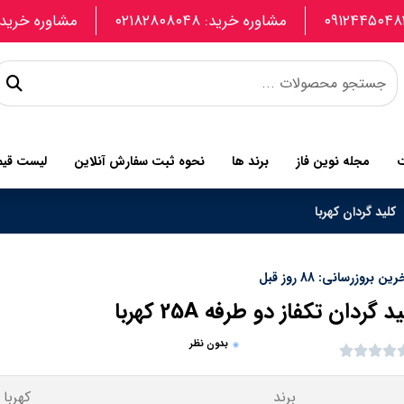
مشاوره خرید: ۰۲۱۸۲۸۰۸۰۴۸
مشاوره خرید: 907740664
ت
مجله نوین فاز
برند ها
نحوه ثبت سفارش آنلاین
لیست قی
کلید گردان کهربا
ین بروزرسانی: 88 روز قبل
د گردان تکفاز دو طرفه 25A کهربا
بدون نظر
برند
کهربا