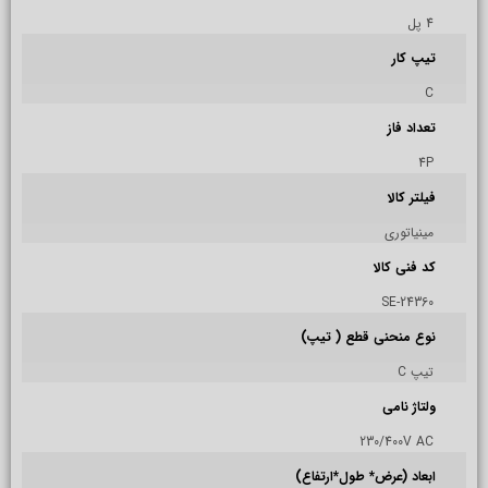
4 پل
تیپ کار
C
تعداد فاز
4P
فیلتر کالا
مینیاتوری
کد فنی کالا
SE-24360
نوع منحنی قطع ( تیپ)
تیپ C
ولتاژ نامی
230/400V AC
ابعاد (عرض* طول*ارتفاع)