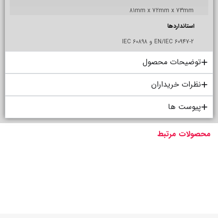
81mm x 72mm x 73mm
استانداردها
EN/IEC 60947-2 و IEC 60898
توضیحات محصول
نظرات خریداران
پیوست ها
محصولات مرتبط