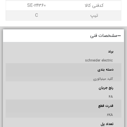
کدفنی کالا
SE-24360
تیپ
C
مشخصات فنی
برند
schneider electric
دسته بندی
کلید مینیاتوری
رنج جریان
4A
قدرت قطع
6KA
تعداد پل