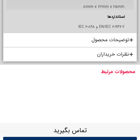
81mm x 72mm x 65mm
استانداردها
EN/IEC 60947-2 و IEC 60898
توضیحات محصول
نظرات خریداران
محصولات مرتبط
تماس بگیرید