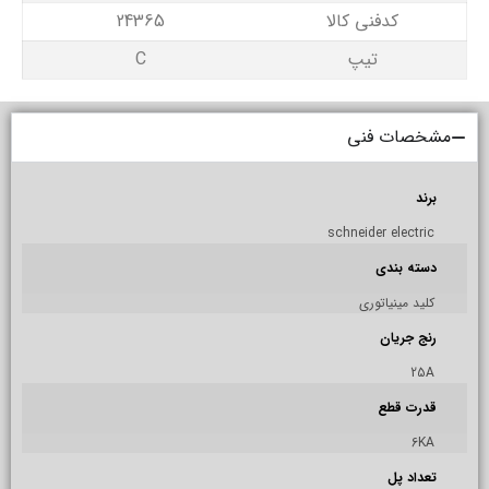
کدفنی کالا
24365
تیپ
C
مشخصات فنی
برند
schneider electric
دسته بندی
کلید مینیاتوری
رنج جریان
25A
قدرت قطع
6KA
تعداد پل