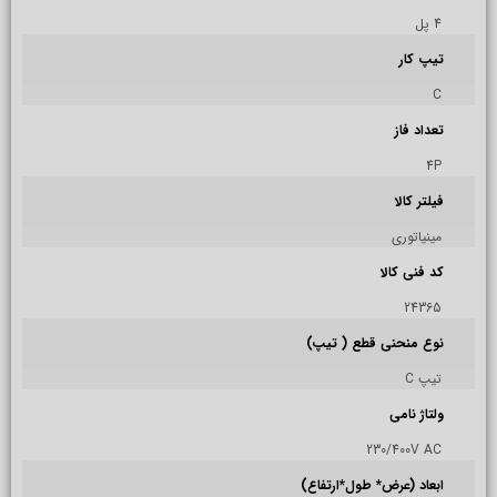
4 پل
تیپ کار
C
تعداد فاز
4P
فیلتر کالا
مینیاتوری
کد فنی کالا
24365
نوع منحنی قطع ( تیپ)
تیپ C
ولتاژ نامی
230/400V AC
ابعاد (عرض* طول*ارتفاع)