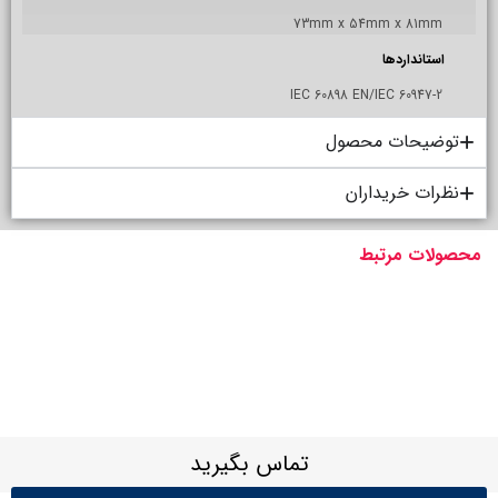
73mm x 54mm x 81mm
استانداردها
IEC 60898 EN/IEC 60947-2
توضیحات محصول
نظرات خریداران
محصولات مرتبط
تماس بگیرید