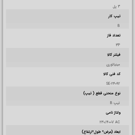
3 پل
تیپ کار
B
تعداد فاز
3P
فیلتر کالا
مینیاتوری
کد فنی کالا
24092-SE
نوع منحنی قطع ( تیپ)
تیپ B
ولتاژ نامی
230/400V AC
ابعاد (عرض* طول*ارتفاع)