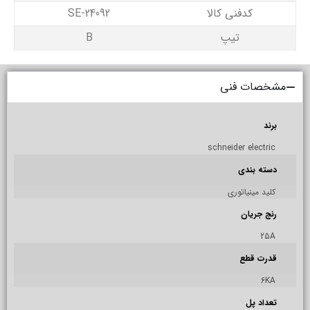
کدفنی کالا
24092-SE
تیپ
B
مشخصات فنی
برند
schneider electric
دسته بندی
کلید مینیاتوری
رنج جریان
25A
قدرت قطع
6KA
تعداد پل