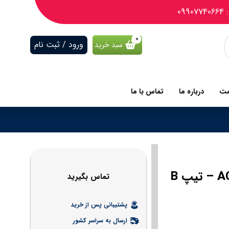
09
ورود / ثبت نام
سبد خرید
مت
درباره ما
تماس با ما
کلید مینیاتوری 3 پل 16 آمپر – 6 کیلوآمپر – AC/DC – تیپ B
تماس بگیرید
پشتیبانی پس از خرید
ارسال به سراسر کشور