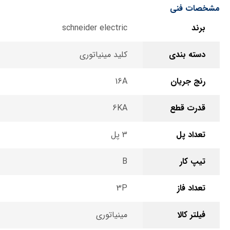
مشخصات فنی
برند
schneider electric
دسته بندی
کلید مینیاتوری
رنج جریان
16A
قدرت قطع
6KA
تعداد پل
3 پل
تیپ کار
B
تعداد فاز
3P
فیلتر کالا
مینیاتوری