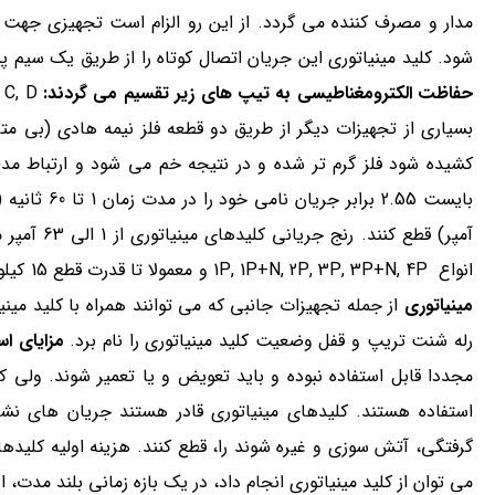
مدار و مصرف کننده می گردد. از این رو الزام است تجهیزی جه
شود. کلید مینیاتوری این جریان اتصال کوتاه را از طریق یک سیم 
حفاظت الکترومغناطیسی به تیپ های زیر تقسیم می گردند:
B, C, D
بسیاری از تجهیزات دیگر از طریق دو قطعه فلز نیمه هادی (بی م
انواع 1P, 1P+N, 2P, 3P, 3P+N, 4P و معمولا تا قدرت قطع 15 کیلوآمپر (گاهی تا 25 کیلوآمپر نیز ساخته می شوند) موجود هستند.
مینیاتوری
از جمله تجهیزات جانبی که می توانند همراه با کلید مینی
رله شنت تریپ و قفل وضعیت کلید مینیاتوری را نام برد.
مزایای استفاده 
مجددا قابل استفاده نبوده و باید تعویض و یا تعمیر شوند. ولی ک
استفاده هستند. کلیدهای مینیاتوری قادر هستند جریان های ن
گرفتگی، آتش سوزی و غیره شوند را، قطع کنند. هزینه اولیه کلیدها
می توان از کلید مینیاتوری انجام داد، در یک بازه زمانی بلند مدت، 