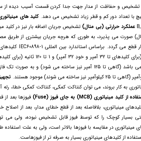
ت تشخیص و حفاظت از مدار جهت جدا کردن قسمت آسیب دیده از سالم
پیچ با تعداد دور کم و قطر زیاد تشخیص می دهد.
کلید های مینیاتوری
عملکرد حرارتی (بی متال)
تشخیص جریان اضافه بار نیز در کلید مین
تال) صورت می پذیرد، به طوری که هرچه جریان بیشتری از طریق مصر
کشیده شود فلز گرم تر شده و در نتیجه خم می شود و ارت
آمپر) قطع کنند. رنج جریانی کلیدهای مینیاتوری از 1 الی 63 آمپر می باشد (گاهی تا 125 آمپر نیز ساخته می شو
تجهیز
اتوری به کار بروند، می توان کنتاکت کمکی، کنتاکت کمکی خطا، رله آند
از کلید مینیاتوری (MCB) به جای فیوز (Fuse)
فیوزها بعد از ق
لیدهای مینیاتوری، بلافاصله بعد از قطع خطای مدار، بعد از اصلاح خ
شتی بسیار کوچک را که توسط فیوز قابل تشخیص نبوده، ولی می تو
ی مینیاتوری در مقایسه با فیوزها بالاتر است، ولی به علت استفاده ط
استفاده از کلیدهای مینیاتوری بسیار به صرفه تر از فیوزهاست.