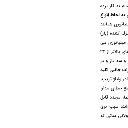
 به کار برده
 به لحاظ انواع
یاتوری همانند
ف کننده (بار)
باط مدار قطع می گردد. براساس استاندارد بین المللی IEC60898-1 کلیدهای مینیاتوری می
بایست 2.55 برابر جریان نامی خود را در مدت زمان 1 تا 60 ثانیه (برای کلیدهای تا 32 آمپر و خودِ 32 آمپر) و 1 تا 120 ثانیه (برای کلیدهای بالاتر از 32
د) و به صورت تک فاز و سه فاز و در
ات جانبی کلید
ر ولتاژ تریپ،
طع خطای مدار،
طا، مجدد قابل
انند سبب برق
ولانی مدتی که