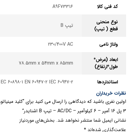
کد فنی کالا
A9F73316
نوع منحنی
تیپ B
قطع ( تیپ)
ولتاژ نامی
230/400V AC
ابعاد (عرض*
78.5mm x 54mm x 85mm
طول*ارتفاع)
استانداردها
IEC 60898-1 EN 60947-2 IEC 60947-2
نظرات خریداران
اولین نفری باشید که دیدگاهی را ارسال می کنید برای “کلید مینیاتو
3 پل 16 آمپر – 6 کیلوآمپر – AC/DC – تیپ B اشنایدر”
نشانی ایمیل شما منتشر نخواهد شد.
بخش‌های موردنیاز
علامت‌گذاری شده‌اند
*