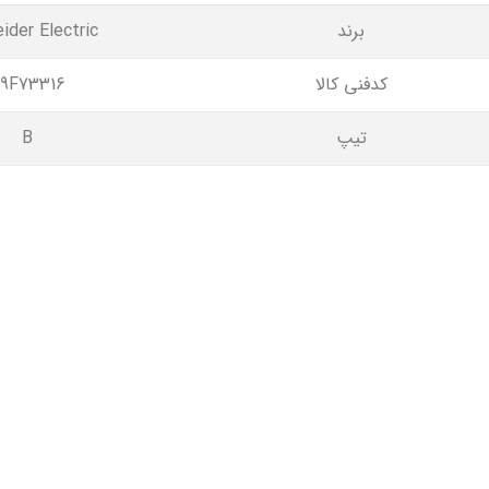
برند
ider Electric
کدفنی کالا
9F73316
تیپ
B