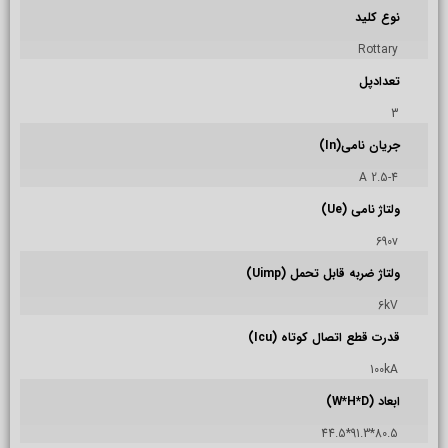
نوع کلید
Rottary
تعدادپل
3
جریان نامی(In)
2.5-4 A
ولتاژ نامی (Ue)
690v
ولتاژ ضربه قابل تحمل (Uimp)
6kV
قدرت قطع اتصال کوتاه (Icu)
100kA
ابعاد (W*H*D)
80.5*91.3*44.5