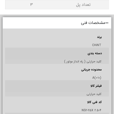
تعداد پل
3
مشخصات فنی
برند
CHiNT
دسته بندی
کلید حرارتی ( راه انداز موتور )
محدوده جریانی
(0-10)A
فیلتر کالا
کلید حرارتی
کد فنی کالا
NS2-25X 2.5-4