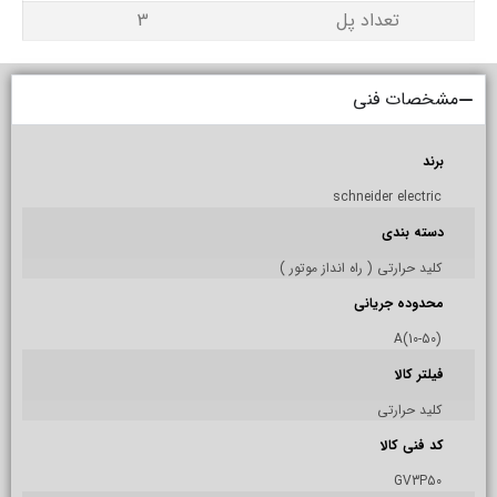
تعداد پل
3
مشخصات فنی
برند
schneider electric
دسته بندی
کلید حرارتی ( راه انداز موتور )
محدوده جریانی
(10-50)A
فیلتر کالا
کلید حرارتی
کد فنی کالا
GV3P50