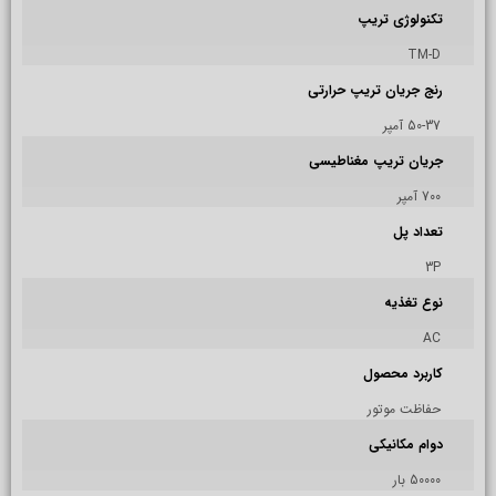
تکنولوژی تریپ
TM-D
رنج جریان تریپ حرارتی
50-37 آمپر
جریان تریپ مغناطیسی
700 آمپر
تعداد پل
3P
نوع تغذیه
AC
کاربرد محصول
حفاظت موتور
دوام مکانیکی
50000 بار