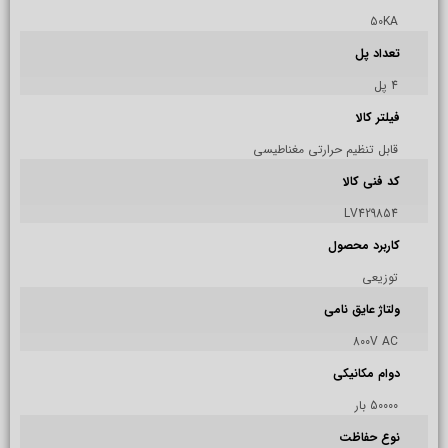
50KA
تعداد پل
4 پل
فیلتر کالا
قابل تنظیم حرارتی مغناطیسی
کد فنی کالا
LV429854
کاربرد محصول
توزیعی
ولتاژ عایق نامی
800V AC
دوام مکانیکی
50000 بار
نوع حفاظت