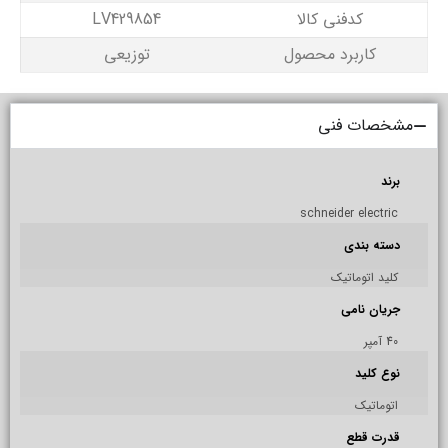
کدفنی کالا
LV429854
کاربرد محصول
توزیعی
مشخصات فنی
برند
schneider electric
دسته بندی
کلید اتوماتیک
جریان نامی
40 آمپر
نوع کلید
اتوماتیک
قدرت قطع