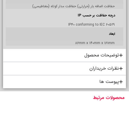
حفاظت اضافه بار (حرارتی) حفاظت مدار کوتاه (مغناطیسی)
درجه حفاظت بر حسب IP
IP40 conforming to IEC 60529
ابعاد
86mm x 140mm x 161mm
توضیحات محصول
نظرات خریداران
پیوست ها
محصولات مرتبط