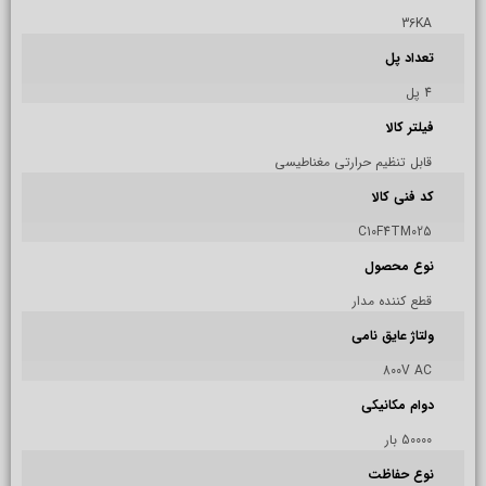
36KA
تعداد پل
4 پل
فیلتر کالا
قابل تنظیم حرارتی مغناطیسی
کد فنی کالا
C10F4TM025
نوع محصول
قطع کننده مدار
ولتاژ عایق نامی
800V AC
دوام مکانیکی
50000 بار
نوع حفاظت