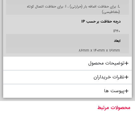
L: برای حفاظت اضافه بار (حرارتی) ، I: برای حفاظت اتصال کوتاه
(مغناطیسی)
درجه حفاظت بر حسب IP
IP40
ابعاد
86mm x 140mm x 161mm
توضیحات محصول
نظرات خریداران
پیوست ها
محصولات مرتبط