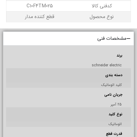
کدفنی کالا
C10F4TM025
نوع محصول
قطع کننده مدار
مشخصات فنی
برند
schneider electric
دسته بندی
کلید اتوماتیک
جریان نامی
25 آمپر
نوع کلید
اتوماتیک
قدرت قطع