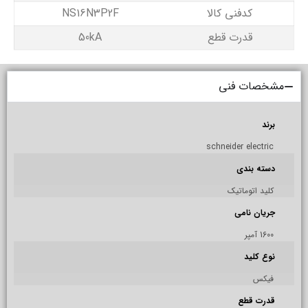
کدفنی کالا
NS16N3P2F
قدرت قطع
50kA
مشخصات فنی
برند
schneider electric
دسته بندی
کلید اتوماتیک
جریان نامی
1600 آمپر
نوع کلید
فیکس
قدرت قطع