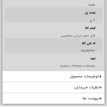
50KA
تعداد پل
3 پل
فیلتر کالا
قابل تنظیم حرارتی مغناطیسی
کد فنی کالا
NS16N3P2F
ابعاد
210mm x 327mm x 147mm
توضیحات محصول
نظرات خریداران
پیوست ها