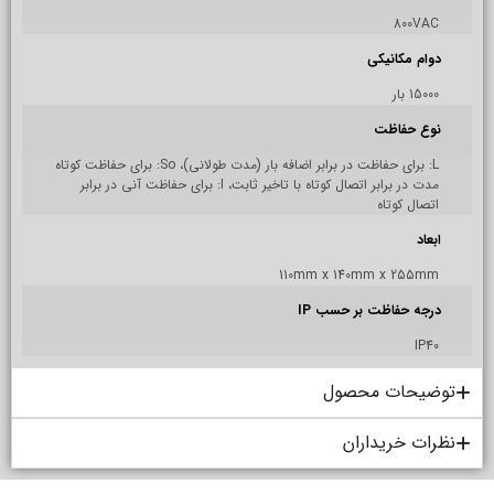
800VAC
دوام مکانیکی
15000 بار
نوع حفاظت
L: برای حفاظت در برابر اضافه بار (مدت طولانی)، So: برای حفاظت کوتاه
مدت در برابر اتصال کوتاه با تاخیر ثابت، I: برای حفاظت آنی در برابر
اتصال کوتاه
ابعاد
110mm x 140mm x 255mm
درجه حفاظت بر حسب IP
IP40
توضیحات محصول
نظرات خریداران