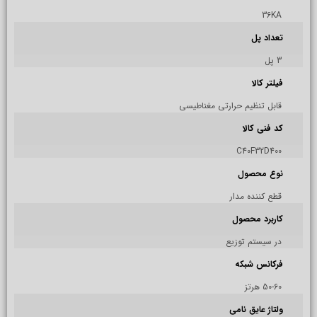
36KA
تعداد پل
3 پل
فیلتر کالا
قابل تنظیم حرارتی مغناطیسی
کد فنی کالا
C40F32D400
نوع محصول
قطع کننده مدار
کاربرد محصول
در سیستم توزیع
فرکانس شبکه
50-60 هرتز
ولتاژ عایق نامی