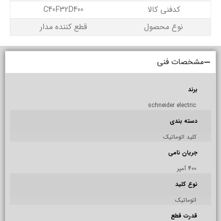
کدفنی کالا
C40F32D400
نوع محصول
قطع کننده مدار
مشخصات فنی
برند
schneider electric
دسته بندی
کلید اتوماتیک
جریان نامی
400 آمپر
نوع کلید
اتوماتیک
قدرت قطع