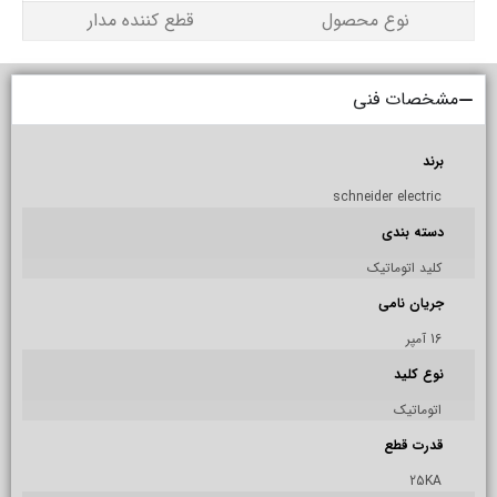
نوع محصول
قطع کننده مدار
مشخصات فنی
برند
schneider electric
دسته بندی
کلید اتوماتیک
جریان نامی
16 آمپر
نوع کلید
اتوماتیک
قدرت قطع
25KA