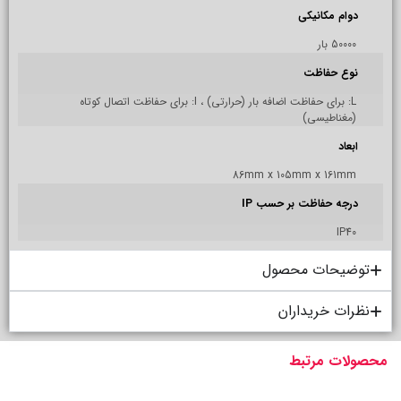
دوام مکانیکی
50000 بار
نوع حفاظت
L: برای حفاظت اضافه بار (حرارتی) ، I: برای حفاظت اتصال کوتاه
(مغناطیسی)
ابعاد
86mm x 105mm x 161mm
درجه حفاظت بر حسب IP
IP40
توضیحات محصول
نظرات خریداران
محصولات مرتبط