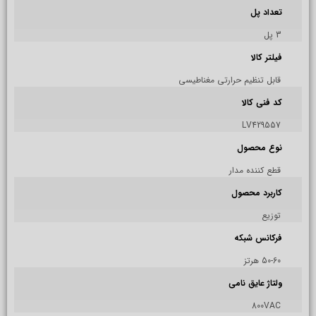
تعداد پل
3 پل
فیلتر کالا
قابل تنظیم حرارتی مغناطیسی
کد فنی کالا
LV429557
نوع محصول
قطع کننده مدار
کاربرد محصول
توزیع
فرکانس شبکه
50-60 هرتز
ولتاژ عایق نامی
800VAC