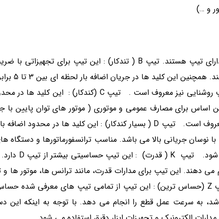
ر و …)
کلید های مینیاتوری بر اساس محدوده قطع جریان و نوع کاربری دارای تیپ هستند. تیپ B ( تندکار) : این تیپ
پایین کاربرد دارد. با تشخیص اضافه
در زمان مشخص، جریان خروجی را قطع می کنند. این تیپ به تیپ روشنایی نیز معروف است . تیپ C (ک
 بر همین اساس برای مصارف عمومی و موتوری ( موتور های توان پایین با جر
با نوسان جریانی بالا می باشد. مناسب ترانسفورماتورها و دستگاه ه
باید دقت داشت که از این تیپ نباید برای
امی، عمل قطع را انجام می دهند. این تیپ برای مدارات قدرت، مانند ترانس ها، موتور ه
که دارای مدار سلفی یا بار موتوری هستند؛ مناسب می باشد. تیپ Z (حساس ترین) : این تیپ از تمامی تیپ های معر
بر بیشتر از جریان نامی باشد، به سرعت عمل قطع را انجام می دهد. با توجه به اینکه این
مدارات الکترونیک و تجهیزات ابزار دقیق استفاده می شود.