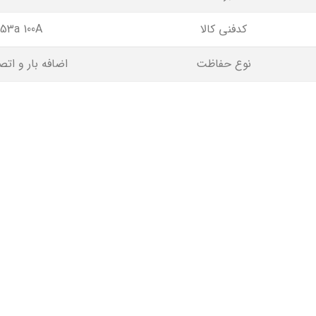
کدفنی کالا
53a 100A
نوع حفاظت
اضافه بار و اتص