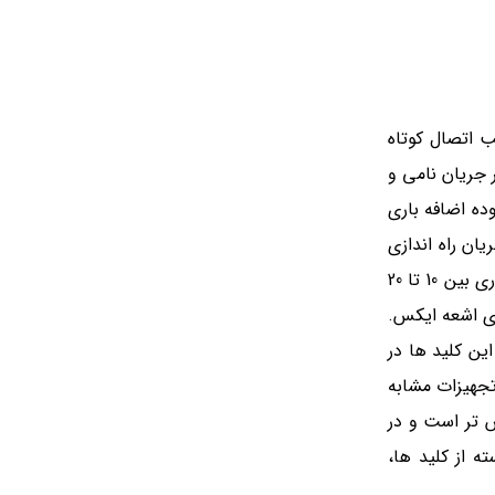
 برای تجهیزاتی با ضریب اتصال کوتاه
 بار بلافاصله مدار را قطع می کنند. همچنین این کلید ها در جریان اضافه بار لحظه ای بین 3 تا 5 برابر جریان نامی و
ندکار) : این کلید ها در محدوده اضافه باری
یان راه اندازی
پایین) مورد استفاده قرار می گیرند. این تیپ به تیپ موتوری نیز معروف است. تیپ D ( بسیار کندکار) : این کلید ها در محدود اضافه باری بین 10 تا 20
ای اشعه ایکس.
 مصارف خانگی استفاده شود. تیپ K ( قدرت) : این تیپ حساسیتی بیشتر از تیپ D دارد. این کلید ها در
ا و تجهیزات مشابه
فی شده حساس تر است و در
 دسته از کلید ها،