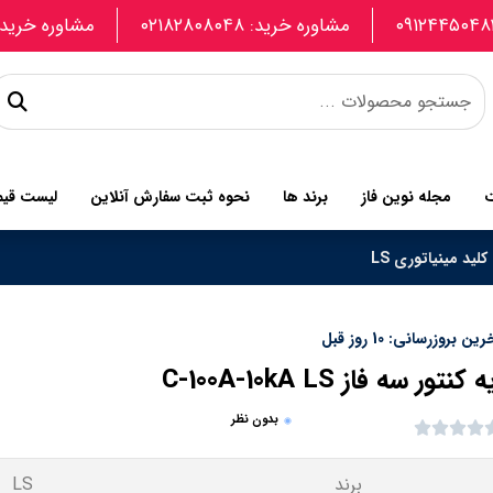
مشاوره خرید: ۰۲۱۸۲۸۰۸۰۴۸
مشاوره خرید: 907740664
ت
مجله نوین فاز
برند ها
نحوه ثبت سفارش آنلاین
لیست قی
کلید مینیاتوری LS
ین بروزرسانی: 10 روز قبل
 کنتور سه فاز C-100A-10kA LS
بدون نظر
برند
LS