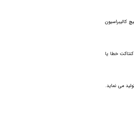
بازوی محرک 3- کنتاکت اصلی جریان خروجی 4- ترمینال های ورودی و خروجی قدرت 5- فلز بی متال 6- پیچ کالیبراسیون
اتوری می توانند دارای تجهیزات جانبی مانند سایر کلید های قدرت باشند. این تجهیزات عبارت اند از : 1- کنتاکت کمکی 2- کنتاکت خطا یا
 تولید می نماید.