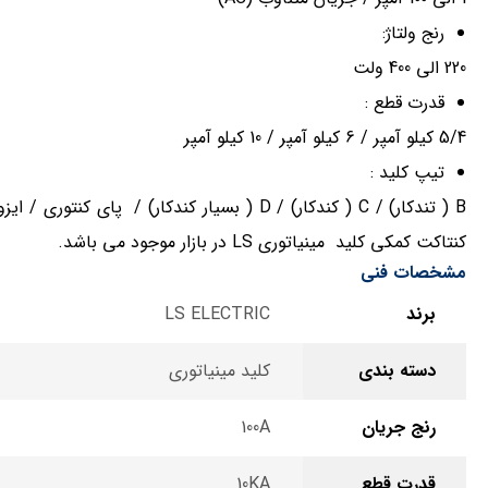
رنج ولتاژ:
220 الی 400 ولت
قدرت قطع :
5/4 کیلو آمپر / 6 کیلو آمپر / 10 کیلو آمپر
تیپ کلید :
B ( تندکار) / C ( کندکار) / D ( بسیار کندکا
کنتاکت کمکی کلید مینیاتوری LS در بازار موجود می باشد.
مشخصات فنی
برند
LS ELECTRIC
دسته بندی
کلید مینیاتوری
رنج جریان
100A
قدرت قطع
10KA