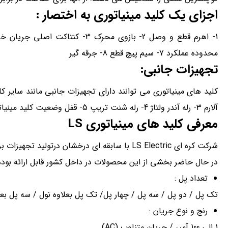
اجزای یک کلید مینیاتوری به اختصار :
محدوده عملکرد 7- سیم پیچ قطع 8- جرقه گیر
تجهیزات جانبی:
آلارم 3- رله آندر ولتاژ 4- رله شنت تریپ 5- قفل وضعیت کلید مینیاتوری
معرفی کلید های مینیاتوری
LS
شرکت کره ای LS Electric با سابقه ای درخشان در
در حال حاضر بخشی از این محصولات در داخل کشور قابل ارائه بوده 
تعداد پل :
تک پل / دو پل / سه پل / چهار پل/ تک پل بعلاوه نول / سه پل بعل
رنج و نوع جریان :
1 الی 100 آمپر / جریان متناوب (AC)