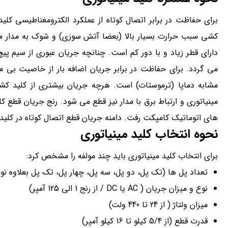
برای حفاظت در برابر اتصال کوتاه از عملکرد الکترومغناطیسی کلی
کشی سبب حرارت بسیار بالا (بعضا آتش سوزی) و شوک به مدار می 
دارای قطر زیاد و با دور کم است. چنانچه جریان عبوری از سیم پ
می گردد. برای حفاظت در برابر جریان اضافه بار از خاصیت بی مت
مشابه دماپا (ترموستات) است. هرچه جریان بیشتری از کلید کش
مینیاتوری و ارتباط برق با مدار نیز قطع می شود. رنج جریان قطع ک
های اتوماتیک کامپکت رفت. دامنه جریان قطع اتصال کوتاه در کلی
نحوه انتخاب کلید مینیاتوری
برای انتخاب کلید مینیاتوری باید چند مولفه را مشخص کرد:
تعداد پل ها (تک پل، دو پل، سه پل، چهار پل، تک پل بعلاوه نول
نوع و میزان جریان ( AC یا DC / از رنج 1 الی 125 آمپر)
میزان ولتاژ ( از 24 تا 440 ولت)
قدرت قطع (از 5/4 کیلو تا 16 کیلو آمپر)