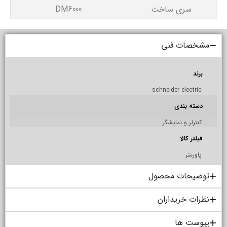
سری ساخت
DM6000
مشخصات فنی
برند
schneider electric
دسته بندی
کنترلر و نمایشگر
فیلتر کالا
پاورمتر
توضیحات محصول
نظرات خریداران
پیوست ها