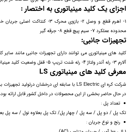
اجزای یک کلید مینیاتوری به اختصار :
محدوده عملکرد 7- سیم پیچ قطع 8- جرقه گیر
تجهیزات جانبی:
آلارم 3- رله آندر ولتاژ 4- رله شنت تریپ 5- قفل وضعیت کلید مینیاتوری
معرفی کلید های مینیاتوری
LS
شرکت کره ای LS Electric با سابقه ای درخشان در
در حال حاضر بخشی از این محصولات در داخل کشور قابل ارائه بوده 
تعداد پل :
تک پل / دو پل / سه پل / چهار پل/ تک پل بعلاوه نول / سه پل بعل
رنج و نوع جریان :
1 الی 100 آمپر / جریان متناوب (AC)