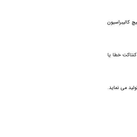
بازوی محرک 3- کنتاکت اصلی جریان خروجی 4- ترمینال های ورودی و خروجی قدرت 5- فلز بی متال 6- پیچ کالیبراسیون
اتوری می توانند دارای تجهیزات جانبی مانند سایر کلید های قدرت باشند. این تجهیزات عبارت اند از : 1- کنتاکت کمکی 2- کنتاکت خطا یا
 تولید می نماید.