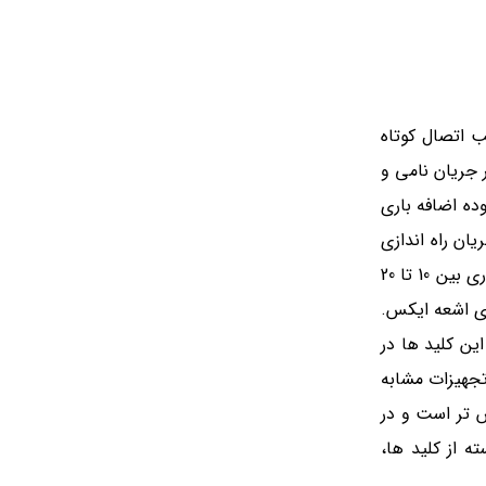
 برای تجهیزاتی با ضریب اتصال کوتاه
 بار بلافاصله مدار را قطع می کنند. همچنین این کلید ها در جریان اضافه بار لحظه ای بین 3 تا 5 برابر جریان نامی و
ندکار) : این کلید ها در محدوده اضافه باری
یان راه اندازی
پایین) مورد استفاده قرار می گیرند. این تیپ به تیپ موتوری نیز معروف است. تیپ D ( بسیار کندکار) : این کلید ها در محدود اضافه باری بین 10 تا 20
ای اشعه ایکس.
 مصارف خانگی استفاده شود. تیپ K ( قدرت) : این تیپ حساسیتی بیشتر از تیپ D دارد. این کلید ها در
ا و تجهیزات مشابه
فی شده حساس تر است و در
 دسته از کلید ها،