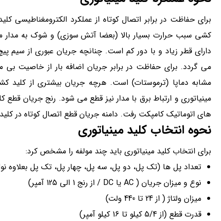
برای حفاظت در برابر اتصال کوتاه از عملکرد الکترومغناطیسی کلی
کشی سبب حرارت بسیار بالا (بعضا آتش سوزی) و شوک به مدار می 
دارای قطر زیاد و با دور کم است. چنانچه جریان عبوری از سیم پ
می گردد. برای حفاظت در برابر جریان اضافه بار از خاصیت بی مت
مشابه دماپا (ترموستات) است. هرچه جریان بیشتری از کلید کش
مینیاتوری و ارتباط برق با مدار نیز قطع می شود. رنج جریان قطع ک
های اتوماتیک کامپکت رفت. دامنه جریان قطع اتصال کوتاه در کلی
نحوه انتخاب کلید مینیاتوری
برای انتخاب کلید مینیاتوری باید چند مولفه را مشخص کرد:
تعداد پل ها (تک پل، دو پل، سه پل، چهار پل، تک پل بعلاوه نول
نوع و میزان جریان ( AC یا DC / از رنج 1 الی 125 آمپر)
میزان ولتاژ ( از 24 تا 440 ولت)
قدرت قطع (از 5/4 کیلو تا 16 کیلو آمپر)