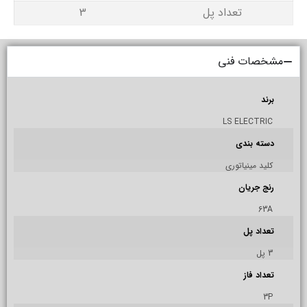
تعداد پل
3
مشخصات فنی
برند
LS ELECTRIC
دسته بندی
کلید مینیاتوری
رنج جریان
63A
تعداد پل
3 پل
تعداد فاز
3P