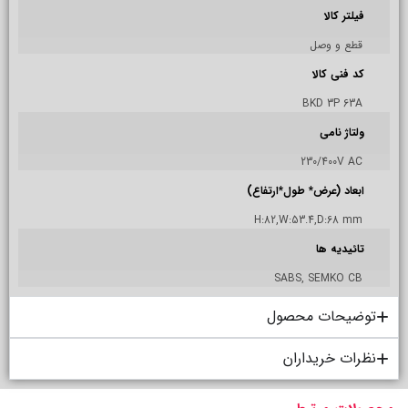
فیلتر کالا
قطع و وصل
کد فنی کالا
BKD 3P 63A
ولتاژ نامی
230/400V AC
ابعاد (عرض* طول*ارتفاع)
H:82,W:53.4,D:68 mm
تائیدیه ها
SABS, SEMKO CB
توضیحات محصول
نظرات خریداران