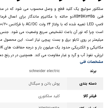
سلکتور سوئیچ یک کلید قطع و وصل
محسوب می شود که در مدار
فنی
XB4BK124B5
دو حالته با مکانیزم ماندگار برای اعمال 
لامپ
LED
تعبیه شده که با ولتاژ 24 ولت
AC/DC
با فرکانس 50/60
است چرا که نور آن باعث تشخیص سریع وضعیت می شود.
جنس ب
میلیمتر بر روی تابلو برق و بست پیچی نیاز است. این محصول مج
مکانیکی و الکتریکی
حدود یک میلیون بار و درجه حفاظت های
9K
لرزش، نفوذ آب و گرد و غبار مقاومت می کند. همچنین در در رنج دمایی 70…40- سانتی گراد عملکرد مطلوبی
مشخصات فنی
برند
schneider electric
دسته بندی
پوش باتن و سیگنال
فیلتر کالا
کلید سلکتوری