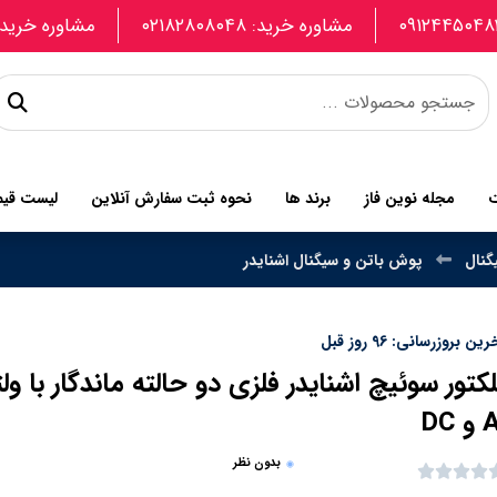
مشاوره خرید: ۰۲۱۸۲۸۰۸۰۴۸
مشاوره خرید: 907740664
ت
مجله نوین فاز
برند ها
نحوه ثبت سفارش آنلاین
لیست قی
گنال
پوش باتن و سیگنال اشنایدر
ین بروزرسانی: 96 روز قبل
DC
بدون نظر