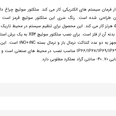
 فرمان سیستم های الکتریکی کار می کند. سلکتور سوئیچ
چراغ دار
فرمان طراحی شده است. رنگ سَری این سلکتور سوئیچ قرمز است
هرتز کار می کند. این محصول برای تنظیم سیستم در محیط تاریک
دنه آن از فلز است. برای نصب سلکتور سوئیچ
XB4
هز به دو عدد کنتاکت نرمال باز و نرمال بسته
1NO+1NC
است
.
این 
IP66/IP67/IP69/IP6
مناسب نصب
در
محیط های
صنعتی است و در
 دارد.