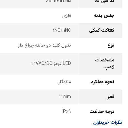
کد فنی کالا
XB4BK124B5
جنس بدنه
فلزی
کنتاکت کمکی
1NO+1NC
نوع
بدون کلید دو حالته چراغ دار
مشخصات
LED قرمز 24VAC/DC
لامپ
نحوه عملکرد
ماندگار
قطر
22mm
درجه حفاظت
IP69
نظرات خریداران