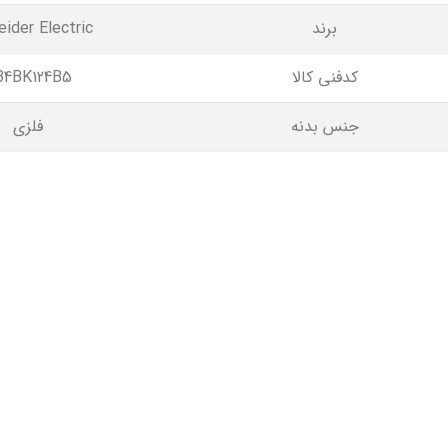
برند
ider Electric
کدفنی کالا
B4BK124B5
جنس بدنه
فلزی