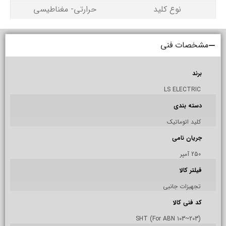
نوع کلید
حرارتی- مغناطیسی
مشخصات فنی
برند
LS ELECTRIC
دسته بندی
کلید اتوماتیک
جریان نامی
250 آمپر
فیلتر کالا
تجهیزات جانبی
کد فنی کالا
SHT (For ABN 103~203)