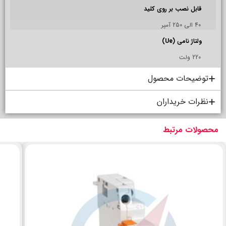
قابل نصب بر روی کلید
40 الی 250 آمپر
ولتاژ نامی (Ue)
220 ولت
توضیحات محصول
نظرات خریداران
محصولات مرتبط