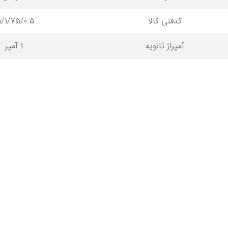
کدفنی کالا
1/1/75/0.5
آمپراژ ثانویه
1 آمپر