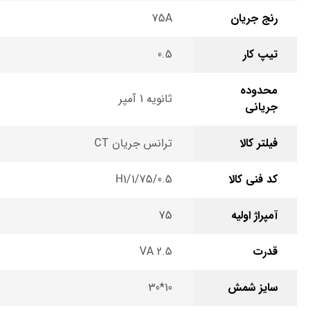
رنج جریان
75A
تیپ کار
0.5
محدوده
ثانویه 1 آمپر
جریانی
فیلتر کالا
ترانس جریان CT
کد فنی کالا
H1/1/75/0.5
آمپراژ اولیه
75
قدرت
2.5 VA
سایز شمش
10*30