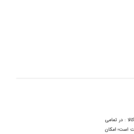
 شمش: 10*30 آمپراژ ثانویه: 1 آمپر کلاس دقت: 0.5 توضیحات کالا : در تمامی
میت است؛ امکان