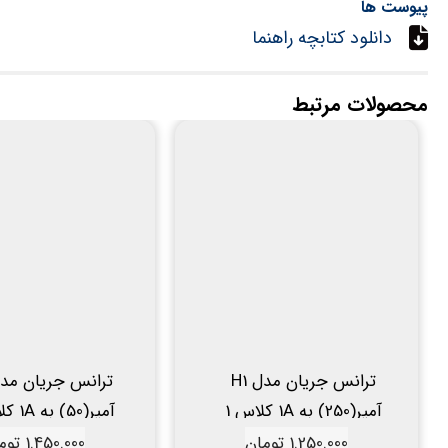
پیوست ها
دانلود کتابچه راهنما
محصولات مرتبط
ترانس جریان مدل H1
آمپر(250) به 1A کلاس 1
هریس
هریس
1.250.000
تومان
1.450.000
توم