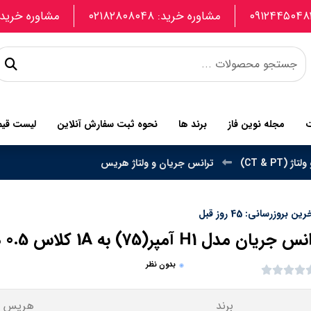
مشاوره خرید: ۰۲۱۸۲۸۰۸۰۴۸
مشاوره خرید: 907740664
ت
مجله نوین فاز
برند ها
نحوه ثبت سفارش آنلاین
لیست قی
(CT & PT)
ترانس جریان و ولتاژ هریس
ین بروزرسانی: 45 روز قبل
 جریان مدل H1 آمپر(75) به 1A کلاس 0.5 هریس
بدون نظر
برند
هریس