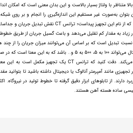
الا متناظر با ولتاژ بسیار بالاست و این بدان معنی است که امکان اندا
وان به‌صورت غیر مستقیم این اندازه‌گیری را انجام و بر روی شبک
اینجاست که ترانسفورماتور جریان CT وارد عمل می‌شود. همان‌گونه که از نام این تجهیز پیداست؛ 
قدار زیاد به مقدار کم تقلیل می‌دهد و باعث گسیل جریان از طریق خطوط
نسبت تبدیل است که بر اساس آن می‌توانند میزان جریان را از چند هز
خروجی استاندارد با نسبتی معلوم کاهش دهند. این نسبت برای مثال می‌تواند 100 به 5، 500 به 5 و.. باشد که 
جریانی به میزان 100 آمپر، سیگنالی 5 آمپری برای آمپرمتر ارسال می‌کند. دقت کنید که ترانس CT یک 
ر تجهیزی مانند آمپرمتر آنالوگ یا دیجیتال داشته باشید تا بتوانید م
 دارند. از تابلوهای ابزار دقیق گرفته تا خطوط تولید در نیروگاه. اکثر