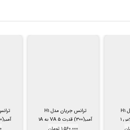
ترانس جریان مدل H1
ترانس جریان مدل H1
آمپر(50) به 1A کلاس 1
آمپر(300) قدرت 5 VA به 1A
کلاس 0.5 هریس
ان
1.560.000
تومان
0