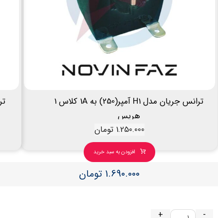
ترانس جریان مدل H1 آمپر(250) به 1A کلاس 1
هریس
1.250.000
تومان
افزودن به سبد خرید
1.690.000
تومان
+
-