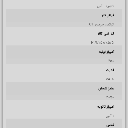
ثانویه 1 آمپر
فیلتر کالا
ترانس جریان CT
کد فنی کالا
H1/1/250/0.5/5
آمپراژ اولیه
250
قدرت
5 VA
سایز شمش
10*30
آمپراژ ثانویه
1 آمپر
کلاس