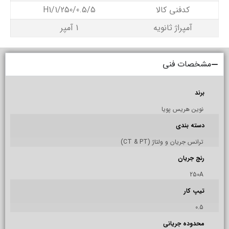
کدفنی کالا
H1/1/250/0.5/5
آمپراژ ثانویه
1 آمپر
مشخصات فنی
برند
نوین هریس پویا
دسته بندی
ترانس جریان و ولتاژ (CT & PT)
رنج جریان
250A
تیپ کار
0.5
محدوده جریانی