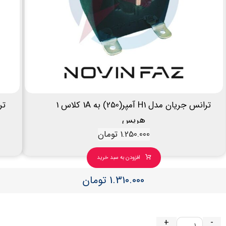
ترانس جریان مدل H1 آمپر(250) به 1A کلاس 1
هریس
1.250.000
تومان
افزودن به سبد خرید
1.310.000
تومان
+
-