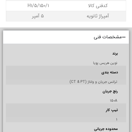
کدفنی کالا
H1/5/150/1
آمپراژ ثانویه
۵ آمپر
مشخصات فنی
برند
نوین هریس پویا
دسته بندی
ترانس جریان و ولتاژ (CT & PT)
رنج جریان
150A
تیپ کار
1
محدوده جریانی