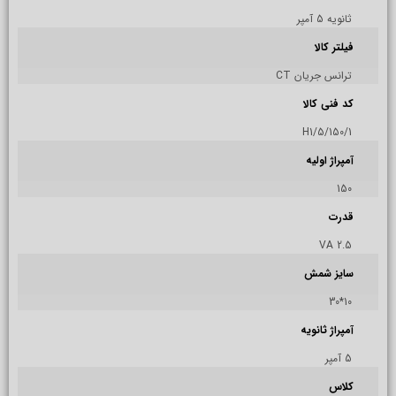
ثانویه 5 آمپر
فیلتر کالا
ترانس جریان CT
کد فنی کالا
H1/5/150/1
آمپراژ اولیه
150
قدرت
2.5 VA
سایز شمش
10*30
آمپراژ ثانویه
5 آمپر
کلاس