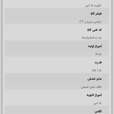
ثانویه 5 آمپر
فیلتر کالا
ترانس جریان CT
کد فنی کالا
H0/5/5-40/0.5
آمپراژ اولیه
40-5
قدرت
2.5 VA
سایز شمش
فاقد سایز شمش
آمپراژ ثانویه
5 آمپر
کلاس