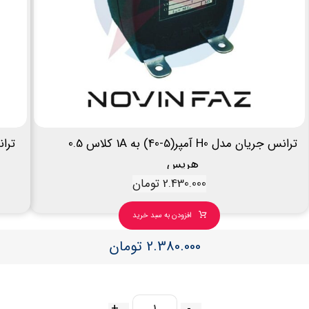
ترانس جریان مدل H0 آمپر(5-40) به 1A کلاس 0.5
هریس
2.430.000
تومان
افزودن به سبد خرید
2.380.000
تومان
+
-