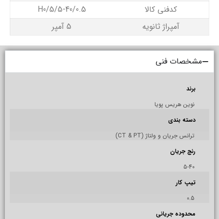
کدفنی کالا
H0/5/5-40/0.5
آمپراژ ثانویه
5 آمپر
مشخصات فنی
برند
نوین هریس پویا
دسته بندی
ترانس جریان و ولتاژ (CT & PT)
رنج جریان
5-40
تیپ کار
0.5
محدوده جریانی