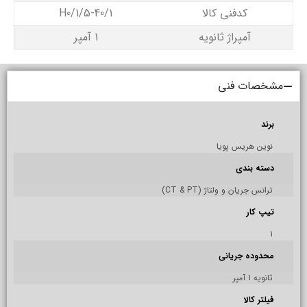
کدفنی کالا
H0/1/5-40/1
آمپراژ ثانویه
1 آمپر
مشخصات فنی
برند
نوین هریس پویا
دسته بندی
ترانس جریان و ولتاژ (CT & PT)
تیپ کار
1
محدوده جریانی
ثانویه 1 آمپر
فیلتر کالا