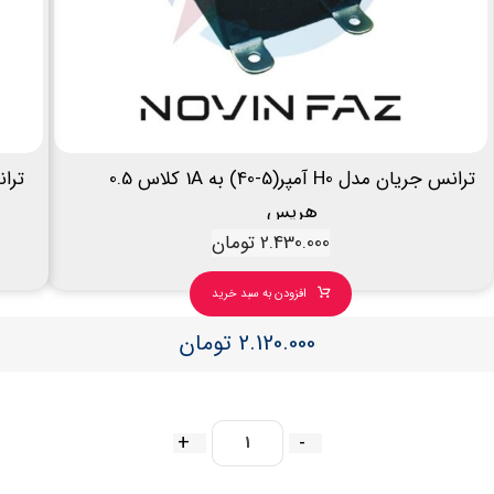
ترانس جریان مدل H0 آمپر(5-40) به 1A کلاس 0.5
هریس
2.430.000
تومان
افزودن به سبد خرید
2.120.000
تومان
+
-