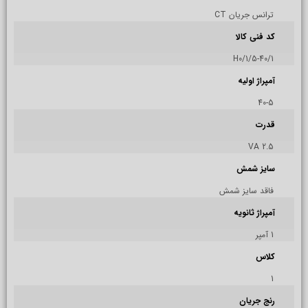
ترانس جریان CT
کد فنی کالا
H0/1/5-40/1
آمپراژ اولیه
40-5
قدرت
2.5 VA
سایز شمش
فاقد سایز شمش
آمپراژ ثانویه
1 آمپر
کلاس
1
رنج جریان