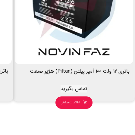
باتری 12 ولت 100 آمپر پیلتن (Piltan) هژیر صنعت
باتری 12 ولت 65 آمپر پیلتن (n
تماس بگیرید
اطلاعات بیشتر