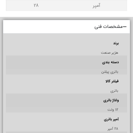
آمپر
28
مشخصات فنی
برند
هژیر صنعت
دسته بندی
باتری پیلتن
فیلتر کالا
باتری
ولتاژ باتری
12 ولت
آمپر باتری
28 آمپر