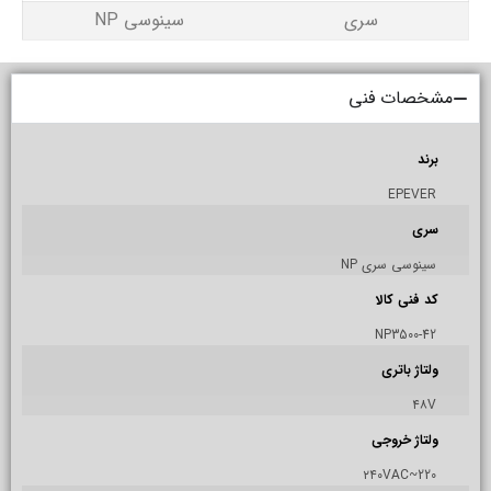
سری
سینوسی NP
مشخصات فنی
برند
EPEVER
سری
سینوسی سری NP
کد فنی کالا
NP3500-42
ولتاژ باتری
۴۸V
ولتاژ خروجی
۲۴۰VAC~220