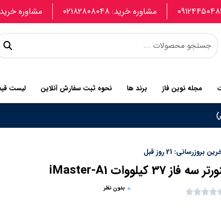
مشاوره خرید: ۰۲۱۸۲۸۰۸۰۴۸
مشاوره خرید: 907740664
ت
مجله نوین فاز
برند ها
نحوه ثبت سفارش آنلاین
لیست قی
ین بروزرسانی: 21 روز قبل
ر سه فاز 37 کیلووات iMaster-A1
بدون نظر