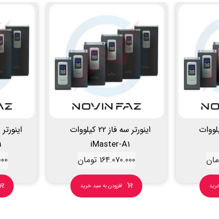
سه فاز 15 کیلووات
اینورتر سه فاز 22 کیلووات
1
iMaster-A1
مان
164.070.000
تومان
000
خرید
افزودن به سبد خرید