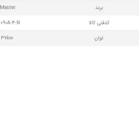
برند
iMaster
کدفنی کالا
-090A-4-N
توان
37kw