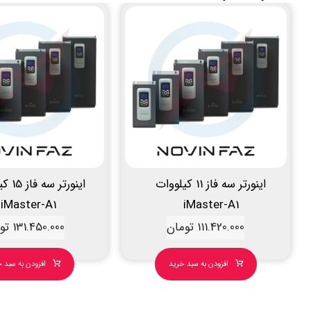
اینورتر سه فاز 11 کیلووات
اینورتر 
iMaster-A1
iMaster-A1
111.420.000
تومان
131.450.000
تو
افزودن به سبد خرید
افزودن به سبد 