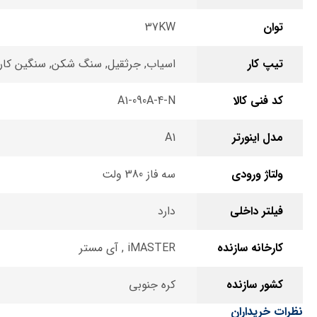
توان
37KW
تیپ کار
اسیاب, جرثقیل, سنگ شکن, سنگین کار,
کد فنی کالا
A1-090A-4-N
مدل اینورتر
A1
ولتاژ ورودی
سه فاز 380 ولت
فیلتر داخلی
دارد
کارخانه سازنده
iMASTER , آی مستر
کشور سازنده
کره جنوبی
نظرات خریداران