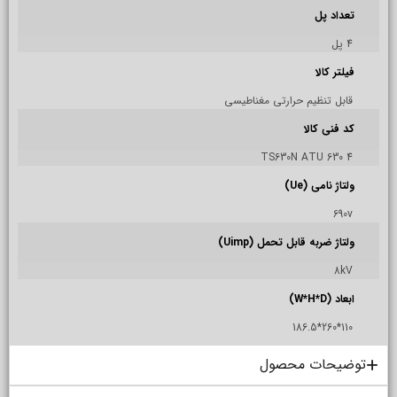
تعداد پل
4 پل
فیلتر کالا
قابل تنظیم حرارتی مغناطیسی
کد فنی کالا
TS630N ATU 630 4
ولتاژ نامی (Ue)
690v
ولتاژ ضربه قابل تحمل (Uimp)
8kV
ابعاد (W*H*D)
110*260*186.5
توضیحات محصول