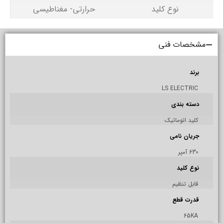
نوع کلید
حرارتی- مغناطیسی
مشخصات فنی
برند
LS ELECTRIC
دسته بندی
کلید اتوماتیک
جریان نامی
630 آمپر
نوع کلید
قابل تنظیم
قدرت قطع
65KA