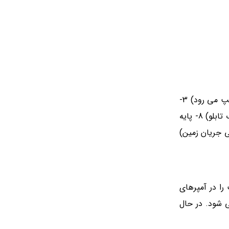
1- کنتاکت های کمکی ( مشابه کنتاکت های کنتاکتور) 2- کنتاکت خطا (برای استفاده در زمان وقوع خطای اضافه بار که کلید به حالت تریپ می رود) 3-
رله شنت 4- رله آندر ولتاژ 5- موتور ( جهت راه اندازی اتوماتیک و از راه دور) 6- شمش باس 7- دسته گردان ( برای کنترل کلید از روی درب تابلو) 8- پایه
 گیری و اعلام نشتی جریان زمین)
ت را در آمپرهای
ی شود. در حال