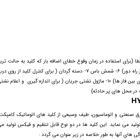
پلاگین ( برای کشویی کردن کلید) 9- دیوایدر( جداسازی و عایق بندی بین فاز ها) 10- ماژول نشتی جریان ( برای اندازه
H
لید تجهیزات برق صنعتی و اتوماسیون، طیف وسیعی از کلید های اتوماتیک کامپک
ید می نماید. این کلید ها در دو نوع قابل تنظیم و فیکس تولید م
ی های آنها به طور خلاصه در زیر عنوان می گردد :