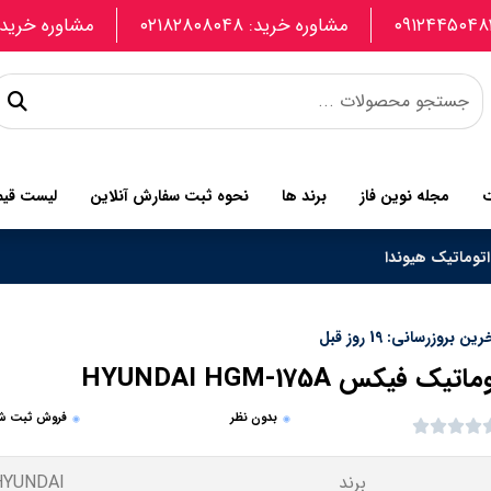
مشاوره خرید: ۰۲۱۸۲۸۰۸۰۴۸
مشاوره خرید: 907740664
ت
مجله نوین فاز
برند ها
نحوه ثبت سفارش آنلاین
لیست قی
اتوماتیک هیوندا
ین بروزرسانی: 19 روز قبل
اتیک فیکس HYUNDAI HGM-175A
بدون نظر
فروش ثبت ش
برند
HYUNDAI