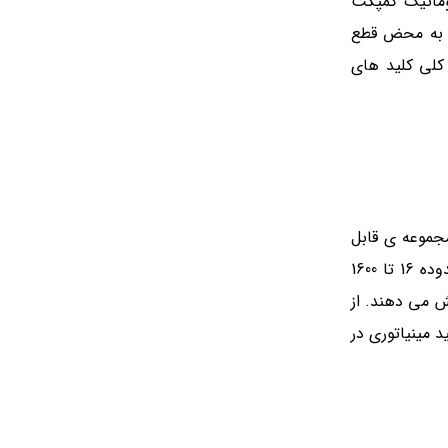
توماتیک کمپکت
ها به محض قطع
 کلی کلید های
 به دو زیر مجموعه ی قابل
تنظیم حرارتی-مغناطیسی و قابل تنظیم الکترونیکی تقسیم می شوند. رنج جریانی کلید های اتوماتیک کمپکت بسیار وسیع بوده و محدوده 16 تا 1600
 16 تا 150 کیلو آمپر را به راحتی پوشش می دهند. از
د مینیاتوری در