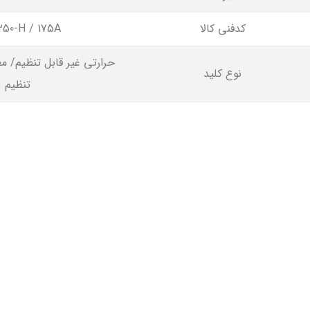
کدفنی کالا
50-H / 175A
حرارتی غیر قابل تنظیم/ م
نوع کلید
تنظیم