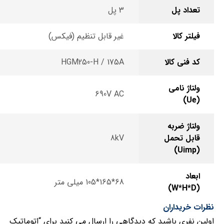
تعداد پل
3 پل
فیلتر کالا
غیر قابل تنظیم (فیکس)
کد فنی کالا
HGM250-H / 175A
ولتاژ نامی
690V AC
(Ue)
ولتاژ ضربه
قابل تحمل
8kV
(Uimp)
ابعاد
68*165*105 میلی متر
(W*H*D)
نظرات خریداران
اولین نفری باشید که دیدگاهی را ارسال می کنید برای “اتوماتیک