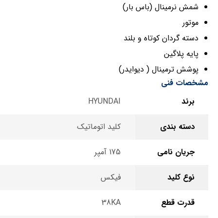
شمش نرمینال (باس بار)
موتور
دسته گردان کوتاه و بلند
پایه پلاگین
پوشش ترمینال ( دیوایدر)
مشخصات فنی
برند
HYUNDAI
دسته بندی
کلید اتوماتیک
جریان نامی
175 آمپر
نوع کلید
فیکس
قدرت قطع
38KA