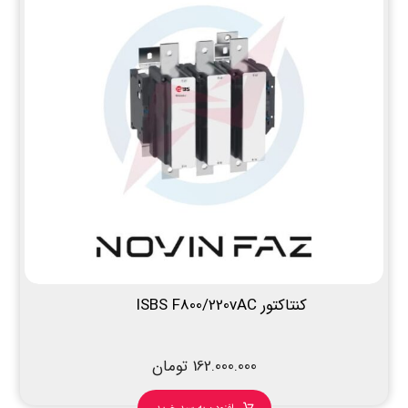
کنتاکتور ISBS F800/220vAC
162.000.000
تومان