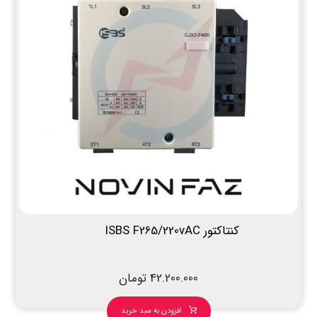
کنتاکتور ISBS F265/220vAC
42.200.000
تومان
افزودن به سبد خرید