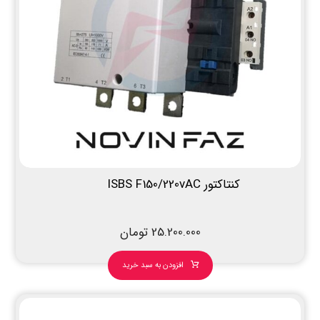
کنتاکتور ISBS F150/220vAC
25.200.000
تومان
افزودن به سبد خرید