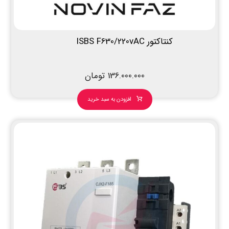
کنتاکتور ISBS F630/220vAC
136.000.000
تومان
افزودن به سبد خرید