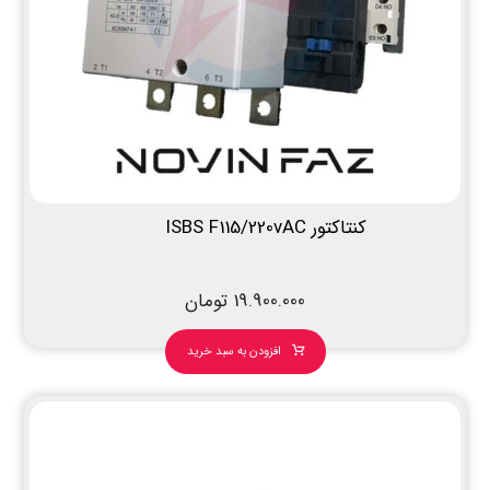
کنتاکتور ISBS F115/220vAC
19.900.000
تومان
افزودن به سبد خرید