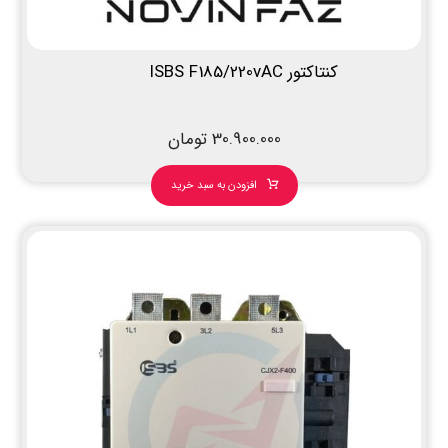
کنتاکتور ISBS F185/220vAC
30.900.000
تومان
افزودن به سبد خرید