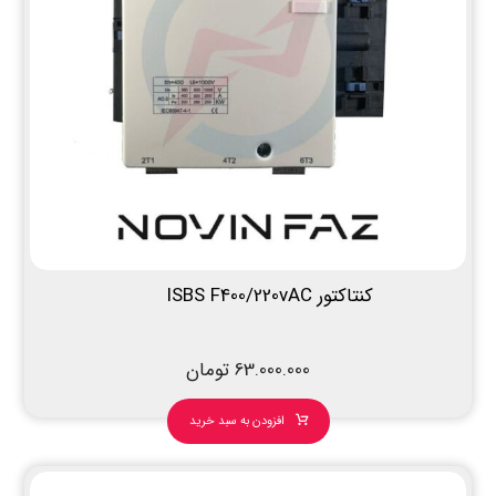
کنتاکتور ISBS F400/220vAC
63.000.000
تومان
افزودن به سبد خرید