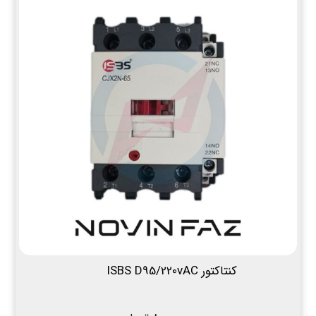
کنتاکتور ISBS D95/220vAC