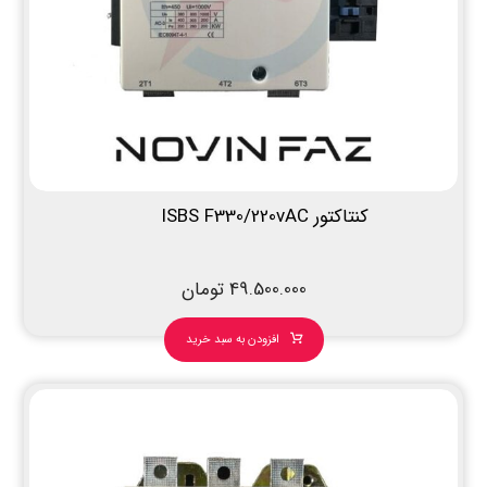
کنتاکتور ISBS F330/220vAC
49.500.000
تومان
افزودن به سبد خرید