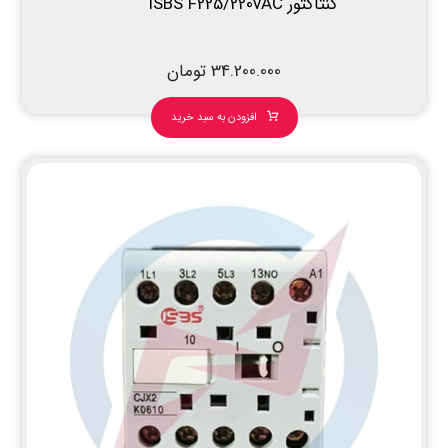
کنتاکتور ISBS F225/220vAC
34.200.000
تومان
افزودن به سبد خرید