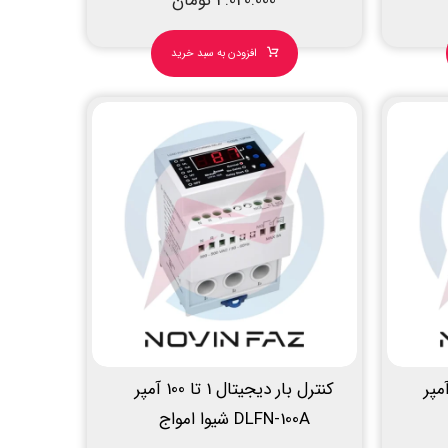
4.020.000
تومان
افزودن به سبد خرید
ر دیجیتال 1/0 تا 30 آمپر
کنترل بار دیجیتال 1 تا 100 آمپر
DLFN-100A شیوا امواج