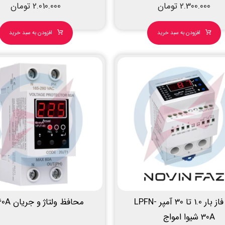
2.300.000
تومان
2.010.000
تومان
افزودن به سبد خرید
افزودن به سبد خرید
کنترل فاز بار 1.0 تا 30 آمپر LPFN-
محافظ ولتاژ و جریان 60A
30A شیوا امواج