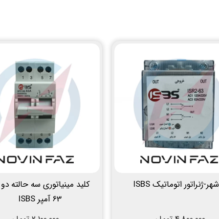
هر-ژنراتور اتوماتیک ISBS
کلید مینیاتوری سه حالته دو 
63 آمپر ISBS