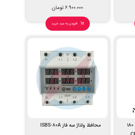
6.900.000
تومان
افزودن به سبد خرید
محافظ کنتاکتور سری N برای 180
محافظ ولتاژ سه فاز ISBS-80A