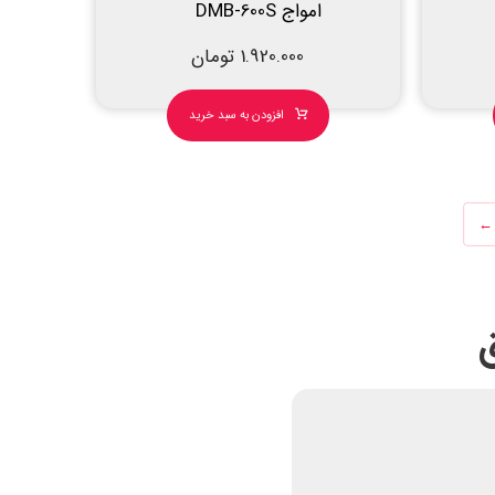
امواج DMB-600S
1.920.000
تومان
افزودن به سبد خرید
←