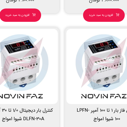
4.800.000
تومان
2.100.000
تومان
افزودن به سبد خرید
افزودن به سبد خرید
کنترل فاز بار 1 تا 100 آمپر LPFN-
کنترل با
100 شیوا امواج
DLFN-30A شیوا امواج