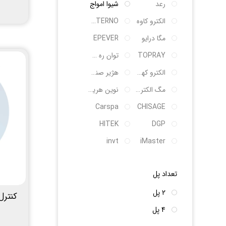
رعد
شیوا امواج
الکترو کاوه
SANTERNO
مگا درایو
EPEVER
TOPRAY
توان ره صنعت
الکترو کهربای شکوه
هژیر صنعت
مگ الکتریک
نوین هریس پویا
Carspa
CHISAGE
HITEK
DGP
invt
iMaster
تعداد پل
2 پل
4 پل