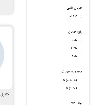
جریان نامی
63 آمپر
رنج جریان
20A
63A
80A
محدوده جریانی
(0.5-15) A
(1-60) A
فیلتر کالا