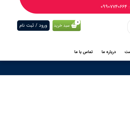
09
ورود / ثبت نام
سبد خرید
مت
درباره ما
تماس با ما