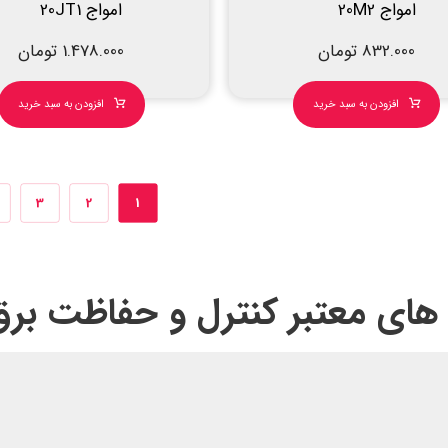
امواج 20M2
امواج 20JT1
832.000
تومان
1.478.000
تومان
افزودن به سبد خرید
افزودن به سبد خرید
3
2
1
 های معتبر کنترل و حفاظت برق