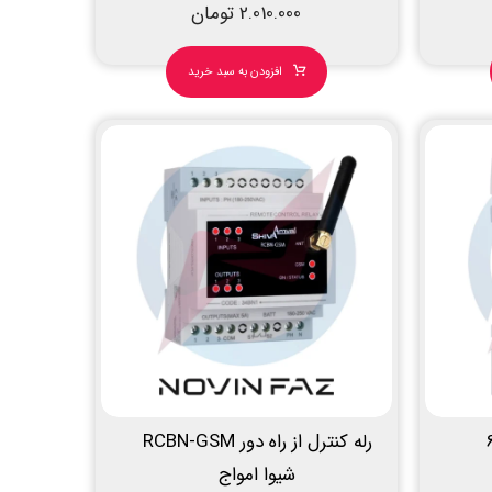
2.010.000
تومان
افزودن به سبد خرید
رله کنترل از راه دور RCBN-GSM
شیوا امواج