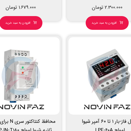
2.300.000
تومان
1.679.000
تومان
افزودن به سبد خرید
افزودن به سبد خرید
کنترل فاز-بار ۱ تا ۶۰ آمپر شیوا
امواج LPF-60A
ثانیه شیوا امواج CPJN-T180