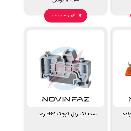
137.100
تومان
افزودن به سبد خرید
نده
بست تک ریل کوچک EB-1 رعد