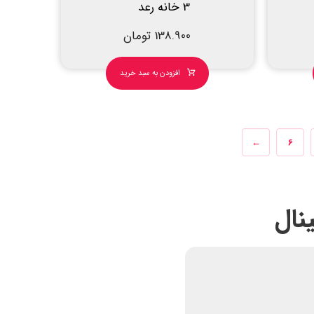
3 خانه رعد
138.900
تومان
افزودن به سبد خرید
←
6
نال