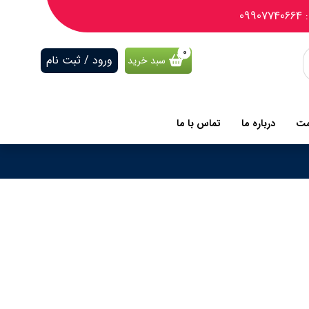
09
ورود / ثبت نام
سبد خرید
مت
درباره ما
تماس با ما