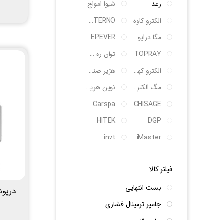
رعد
شیوا امواج
الکترو کاوه
SANTERNO
مگا درایو
EPEVER
TOPRAY
توان ره صنعت
الکترو کهربای شکوه
هژیر صنعت
مگ الکتریک
نوین هریس پویا
Carspa
CHISAGE
HITEK
DGP
invt
iMaster
فیلتر کالا
بست انتهایی
درپوش
جامپر ترمینال فشاری