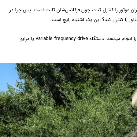
ران موتور را کنترل کنند، چون فرکانس‌شان ثابت است. پس چرا در
اور را کنترل کند؟ این یک اشتباه رایج است.
در واقع در آسانسورها و کنترل الکتروموتورها درایوی به نام VDF کار را انجام می­دهد. دستگاه variable frequency drive یا درایو