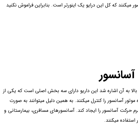
ین همه به اشتباه تصور می­کنند که کل این درایو یک اینورتر است. بنابراین فراموش نکنید
 آسانسور
اده VDFها است. همان­طور که در بالا به آن اشاره شد این داریو دارای سه بخش اصلی است که یکی از
انس برق تغذیه‌شده موتور آسانسور را کنترل می­کنند. به همین دلیل می­توانند به صورت
م حرکت آسانسور را ایجاد کند. آسانسورهای مسافری، بیمارستانی و
استفاده می­کنند.