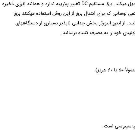
اینورتر دستگاهی است که برق مستقیم DC را به برق متناوب AC تبدیل می­کند. برق مستقیم DC تغییر پلاریته ندارد و همانند انرژی ذخیره
شود اما برق AC با پلاریته مثبت و منفی نوسانی که برای انتقال برق از این روش استفاده می­کنند برق
یند که تمام تجهیزات برقی با برق متناوب AC کار می­کنند. از این­رو اینورتر­ بخش جدایی ناپذیر بسیاری از دستگاه­های
تولیدی خود را به مصرف کننده برسانند.