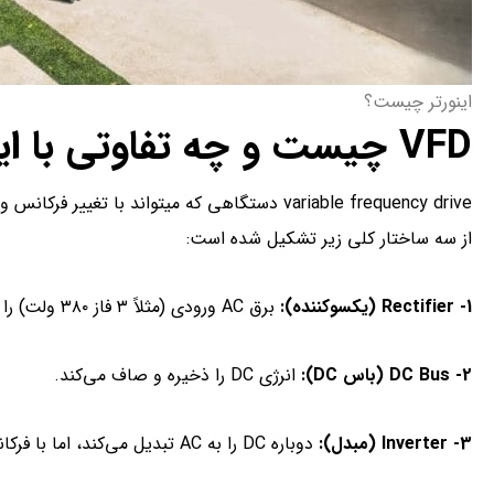
اینورتر چیست؟
VFD
چیست و چه تفاوتی با اینو
از سه ساختار کلی زیر تشکیل شده است:
1-
Rectifier
(یکسوکننده):
برق AC ورودی (مثلاً ۳ فاز ۳۸۰ ولت) را به DC تبدیل می‌کند.
2-
DC Bus
(باس
DC
):
انرژی DC را ذخیره و صاف می‌کند.
3-
Inverter
(مبدل):
دوباره DC را به AC تبدیل می‌کند، اما با فرکانس و ولتاژ قابل کنترل.