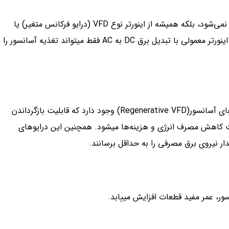
در آسانسورهای مدرن و استاندارد امروزی از اینورتر معمولی استفاده نمی‌شود، بلکه همیشه از اینورتر نوع VFD (درایو فرکانس متغیر) یا
VVVF (Variable Voltage Variable Frequency) استفاده می‌کنند. اینورتر معمولی با تبدیل برق DC به AC فقط می­تواند تغذیه آسانسور را
سیستم بازیابی انرژی یک قابلیت اضافی است که در برخی از درایوهای آسانسور(Regenerative VFD) وجود دارد که قابلیت بازگرداندن
عث کاهش مصرف انرژی و هزینه‌ها می­شود. همچنین این درایوهای
ار نیروی برق مصرفی را به حداقل برسانند.
ور، عمر مفید قطعات افزایش می­یابد.