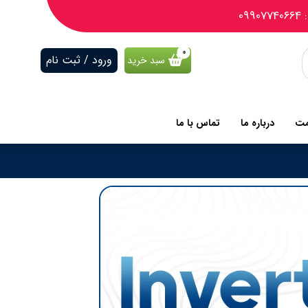
09
ورود / ثبت نام
سبد خرید
مت
درباره ما
تماس با ما