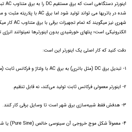
شده در باتری­ها می تواند تولید 
شهری نیز می­گو
الکترونیکی است؛ پنل­های خورشیدی بدون اینورتر­ها نمی­توانند انرژی 
دقت کنید که کار اصلی یک اینورتر این است:
1- تبدیل برق DC (مثل باتری) به برق AC با ولتاژ و فرکانس ثابت (معمولاً ۵۰ یا ۶۰ هرتز).
2- اینورتر معمولی فرکانس ثابت تولید می‌کند، نه قابل تنظیم.
3- هدفش فقط شبیه‌سازی برق شهر است تا وسایل برقی کار کنند.
4- معمولاً شکل موج خروجی آن سینوسی خالص (Pure Sine) یا شبه‌سینوسی است.