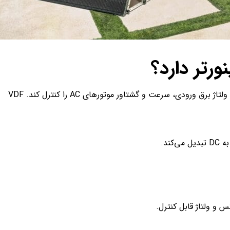
رتر دارد؟
variable frequency drive دستگاهی که می­تواند با تغییر فرکانس و ولتاژ برق ورودی، سرعت و گشتاور موتورهای AC را کنترل کند. VDF