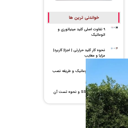
خواندنی ترین ها
9 تفاوت اصلی کلید مینیاتوری و
اتوماتیک
نحوه کار کلید حرارتی | اجزا| کاربرد|
مزایا و معایب
انواع کلید اتوماتیک و طریقه نصب
آن
معایب رله SSR و نحوه تست آن