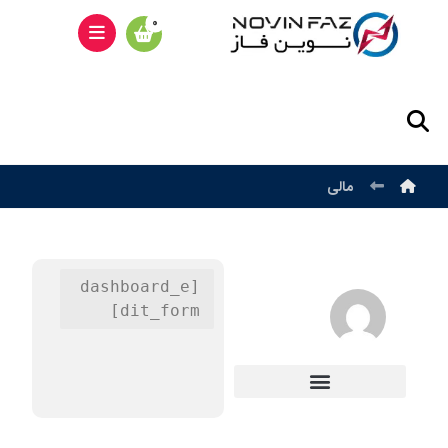
مالی
[dashboard_e
dit_form]