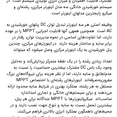
عملکرد، قابلیت اطمینان و میزان انرژی تولیدی سیستم است. در
سیستم خورشیدی خانگی سه مدل اینورتر مرکزی، رشته‌­ای و
میکرو رایج­ترین مدل­های اینورتر است.
وظیفه اصلی هر سه اینورتر تبدیل توان DC پنل­های خورشیدی به
AC است. همچنین همه­ی آن­ها قابلیت اجرایی MPPT را بر عهده
دارند، اما تفاوت‌های اساسی در نحوه مدیریت توان، رفتار در
برابر سایه و ساختار هزینه دارند. در اینورترهای مرکزی، چندین
پنل خورشیدی به یک اینورتر مرکزی وصل می­شود که می­تواند
تعداد زیادی رشته را در یک نقطه متمرکز پردازش‌کند و به‌دلیل
وجود یک باس DC مشترک بیشترین حساسیت را نسبت به
عدم‌تطابق و سایه دارند، اما از نظر هزینه برای نیروگاه‌های بزرگ
مقرون‌به‌صرفه‌اند. اینورترهای رشته‌ای با اختصاص MPPT
مستقل به هر رشته، عملکرد بهتری در شرایط سایه محدود ارائه
می‌دهند و برای سیستم‌های خانگی و تجاری استاندارد
مناسب‌اند. میکرواینورترها با MPPT جداگانه برای هر پنل،
بیشترین تحمل نسبت به سایه و تنوع جهت نصب دارند و در
محیط‌های ناهمگون عملکرد انرژی بالاتری فراهم می‌کنند،