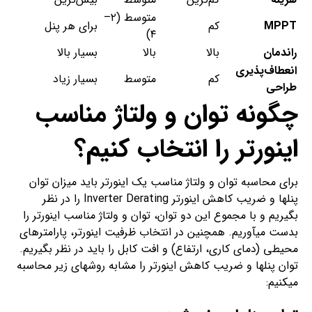
متوسط (۲–
MPPT
کم
برای هر پنل
۴)
راندمان
بالا
بالا
بسیار بالا
انعطاف‌پذیری
کم
متوسط
بسیار زیاد
طراحی
چگونه توان و ولتاژ مناسب
اینورتر را انتخاب کنیم؟
برای محاسبه توان و ولتاژ مناسب یک اینورتر باید میزان توان
پنل­ها و ضریب کاهش اینورتر Inverter Derating را در نظر
بگیریم و با مجموع این دو توان، توان و ولتاژ مناسب اینورتر را
بدست می­آوریم. همچنین در انتخاب ظرفیت اینورتر، پارامترهای
محیطی (دمای کاری، ارتفاع) و افت کابل را باید در نظر بگیریم.
توان پنل­ها و ضریب کاهش اینورتر را مشابه روش­های زیر محاسبه
می­کنیم: