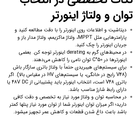
توان و ولتاژ اینورتر
دیتاشیت و اطلاعات روی اینورتر را با دقت مطالعه کنید و
پارامترهایی مثل MPPT، ولتاژ ماکزیمم، ولتاژ مدار باز و
جریان اینورتر را چک کنید.
در محیط‌های گرم به derating اینورتر توجه کن. بعضی
اینورترها در 50°C توان نامی را کاهش می‌دهند.
برای سیستم‌های هیبریدی حتماً با ولتاژ باتری سازگار باش
(V48 رایج در خانگی، یا سیستم‌های HV در مقیاس بالا). اگر
باتری V48 است، انتخاب اینورتر باید پشتیبانی از 48V DC یا
دارای رابط شارژ مناسب باشد.
در محاسبه توان و ولتاژ مورد نیاز به تخصص و دقت کافی
دارید؛ اگر میزان توان اینورتر شما از توان مورد نیاز پنل­ها کمتر
باشد باعث داغ شدن قطعات و کاهش عمر تجهیز می­شود.