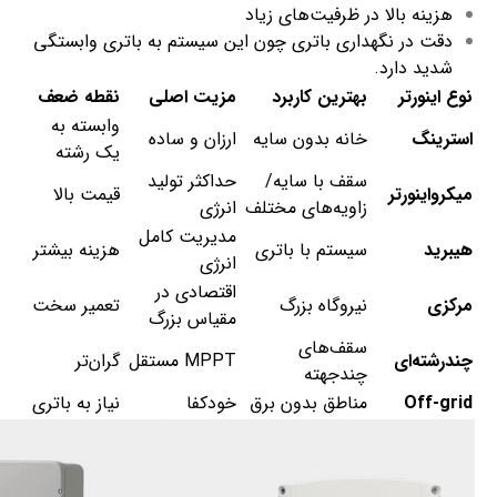
هزینه بالا در ظرفیت‌های زیاد
دقت در نگه­داری باتری چون این سیستم به باتری وابستگی
شدید دارد.
نوع اینورتر
بهترین کاربرد
مزیت اصلی
نقطه ضعف
وابسته به
استرینگ
خانه بدون سایه
ارزان و ساده
یک رشته
سقف با سایه/
حداکثر تولید
میکرواینورتر
قیمت بالا
زاویه‌های مختلف
انرژی
مدیریت کامل
هیبرید
سیستم با باتری
هزینه بیشتر
انرژی
اقتصادی در
مرکزی
نیروگاه بزرگ
تعمیر سخت
مقیاس بزرگ
سقف‌های
چندرشته‌ای
MPPT مستقل
گران‌تر
چندجهته
Off-grid
مناطق بدون برق
خودکفا
نیاز به باتری