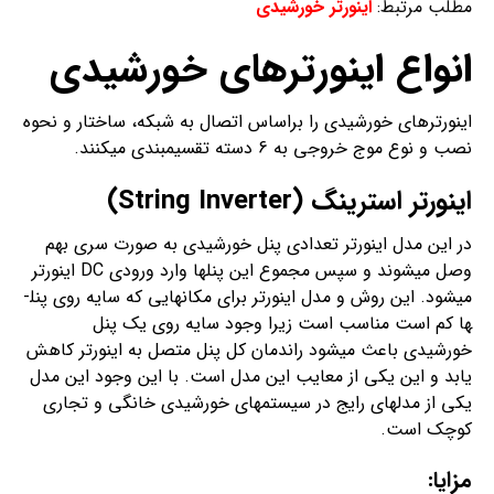
مطلب مرتبط:
اینورتر خورشیدی
انواع اینورتر­های خورشیدی
اینورتر­های خورشیدی را براساس اتصال به شبکه، ساختار و نحوه
نصب و نوع موج خروجی به 6 دسته تقسیم­بندی می­کنند.
اینورتر استرینگ (
String Inverter
)
در این مدل اینورتر تعدادی پنل خورشیدی به صورت سری بهم
وصل می­شوند و سپس مجموع این پنل­ها وارد ورودی DC اینورتر
می­شود. این روش و مدل اینورتر برای مکان­هایی که سایه روی پنل­
ها کم است مناسب است زیرا وجود سایه روی یک پنل
خورشیدی باعث می­شود راندمان کل پنل متصل به اینورتر کاهش
یابد و این یکی از معایب این مدل است. با این وجود این مدل
یکی از مدل­های رایج در سیستم­های خورشیدی خانگی و تجاری
کوچک است.
مزایا
: