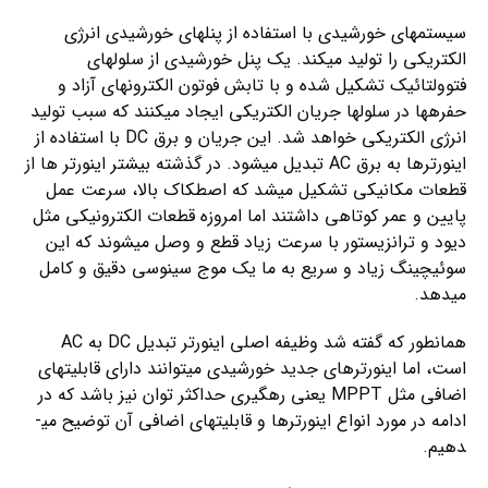
سیستم­های خورشیدی با استفاده از پنل­های خورشیدی انرژی
الکتریکی را تولید می­کند. یک پنل خورشیدی از سلول­های
فتوولتائیک تشکیل شده و با تابش فوتون الکترون­های آزاد و
حفره­ها در سلول­ها جریان الکتریکی ایجاد می­کنند که سبب تولید
انرژی الکتریکی خواهد شد. این جریان و برق DC با استفاده از
اینورترها به برق AC تبدیل می­شود. در گذشته بیشتر اینورتر ها از
قطعات مکانیکی تشکیل می­شد که اصطکاک بالا، سرعت عمل
پایین و عمر کوتاهی داشتند اما امروزه قطعات الکترونیکی مثل
دیود و ترانزیستور با سرعت زیاد قطع و وصل می­شوند که این
سوئیچینگ زیاد و سریع به ما یک موج سینوسی دقیق و کامل
می­دهد.
همان­طور که گفته شد وظیفه اصلی اینورتر تبدیل DC به AC
است، اما اینورتر­های جدید خورشیدی می­توانند دارای قابلیت­های
اضافی مثل MPPT یعنی رهگیری حداکثر توان نیز باشد که در
ادامه در مورد انواع اینورتر­ها و قابلیت­های اضافی آن توضیح می­
دهیم.