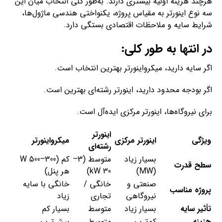
هرچند هزینه اولیه بیشتری دارند. به‌طور کلی انتخاب میان این
سه نوع اینورتر به مقیاس پروژه، یکنواختی هندسی ماژول‌ها،
شرایط سایه و ملاحظات اقتصادی بستگی دارد.
در انتها به طور کلی:
اگر سایه دارید، میکرواینورتر بهترین انتخاب است.
اگر بودجه محدود دارید، اینورتر رشته‌ای بهترین است.
برای نیروگاه‌ها، اینورتر مرکزی ایده‌آل است.
اینورتر
ویژگی
اینورتر مرکزی
میکرواینورتر
رشته‌ای
بسیار زیاد
متوسط (3–
کم (300–500 W
سطح قدرت
(MW)
30 kW)
هر پنل)
صنعتی و
خانگی /
خانگی با سایه
پروژه مناسب
نیروگاهی
تجاری
زیاد
تأثیر سایه
بسیار زیاد
متوسط
بسیار کم
هزینه
کم‌ترین
متوسط
بیش‌ترین