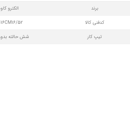
برند
الکترو کاوه
کدفنی کالا
16CM16/52
تیپ کار
شش حالته بدون